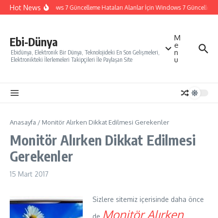
İçeriğe atla
Hot News
Windows 7 Güncelleme Hataları Alanlar İçin Windows 7 Güncelleme Na
M
Ebi-Dünya
e
n
Ebidünya, Elektronik Bir Dünya, Teknolojideki En Son Gelişmeleri,
u
Elektronikteki İlerlemeleri Takipçileri İle Paylaşan Site
Anasayfa
/
Monitör Alırken Dikkat Edilmesi Gerekenler
Monitör Alırken Dikkat Edilmesi
Gerekenler
15 Mart 2017
Sizlere sitemiz içerisinde daha önce
Monitör Alırken
de