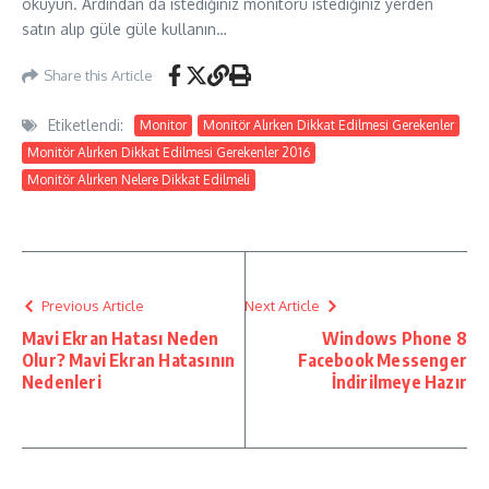
okuyun. Ardından da istediğiniz monitörü istediğiniz yerden
satın alıp güle güle kullanın…
Share this Article
Etiketlendi:
Monitor
Monitör Alırken Dikkat Edilmesi Gerekenler
Monitör Alırken Dikkat Edilmesi Gerekenler 2016
Monitör Alırken Nelere Dikkat Edilmeli
Previous Article
Next Article
Mavi Ekran Hatası Neden
Windows Phone 8
Olur? Mavi Ekran Hatasının
Facebook Messenger
Nedenleri
İndirilmeye Hazır