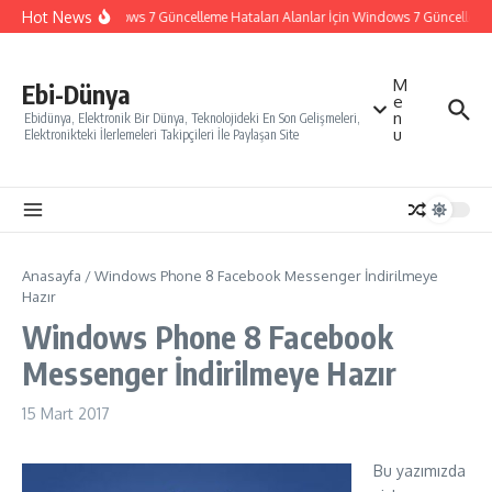
İçeriğe atla
Hot News
Windows 7 Güncelleme Hataları Alanlar İçin Windows 7 Güncelleme Na
M
Ebi-Dünya
e
n
Ebidünya, Elektronik Bir Dünya, Teknolojideki En Son Gelişmeleri,
u
Elektronikteki İlerlemeleri Takipçileri İle Paylaşan Site
Anasayfa
/
Windows Phone 8 Facebook Messenger İndirilmeye
Hazır
Windows Phone 8 Facebook
Messenger İndirilmeye Hazır
15 Mart 2017
Bu yazımızda