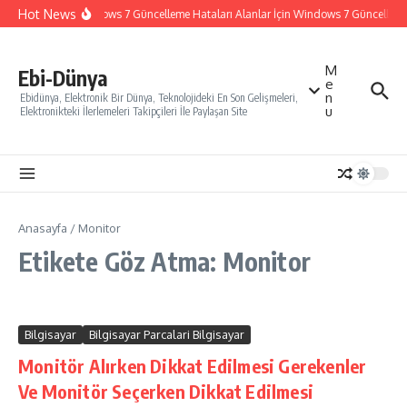
İçeriğe atla
Hot News
Windows 7 Güncelleme Hataları Alanlar İçin Windows 7 Güncelleme N
M
Ebi-Dünya
e
n
Ebidünya, Elektronik Bir Dünya, Teknolojideki En Son Gelişmeleri,
u
Elektronikteki İlerlemeleri Takipçileri İle Paylaşan Site
Anasayfa
/
Monitor
Etikete Göz Atma: Monitor
Bilgisayar
Bilgisayar Parcalari Bilgisayar
Monitör Alırken Dikkat Edilmesi Gerekenler
Ve Monitör Seçerken Dikkat Edilmesi