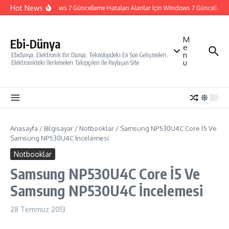
İçeriğe atla
Hot News
Windows 7 Güncelleme Hataları Alanlar İçin Windows 7 Güncelleme Na
M
Ebi-Dünya
e
n
Ebidünya, Elektronik Bir Dünya, Teknolojideki En Son Gelişmeleri,
u
Elektronikteki İlerlemeleri Takipçileri İle Paylaşan Site
Anasayfa
/
Bilgisayar
/
Notbooklar
/
Samsung NP530U4C Core İ5 Ve
Samsung NP530U4C İncelemesi
Notbooklar
Samsung NP530U4C Core İ5 Ve
Samsung NP530U4C İncelemesi
28 Temmuz 2013