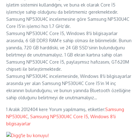
işletim sistemini kullandığını, ve buna ek olarak Core İ5
işlemciye sahip olduğunu da belirtmemiz gerekmektedir.
Samsung NP530U4C incelemesine göre Samsung NP530U4C
Core İ5′in işlemci hızı 1.7 GHz’dir.
Samsung NP530U4C Core İ5, Windows 8′li bilgisayarlar
arasında, 6 GB DDR3 RAM’e sahip olması ile bilinmelidir. Bunun
yanında, 720 GB harddiski, ve 24 GB SSD’sinin bulunduğunu
belirtmeyi de unutmamalıyız. 1 GB ekran kartına sahip olan
Samsung NP530U4C Core İ5, paylaşımsız hafızasını, GT620M
chipseti ile birleştirmektedir.
Samsung NP530U4C incelemesinde, Windows 8′li bilgisayarlar
arasında yer alan Samsung NP530U4C Core İ5′in 14 inç
ekranının bulunduğunu, ve bunun yanında Bluetooth özelliğine
sahip olduğunu belirtmeyi de unutmamalıyız…
1 Aralık 2012
404 kere
Yorum yapılmamış, etiketler:
Samsung
NP530U4C
,
Samsung NP530U4C Core İ5
,
Windows 8’li
bilgisayarlar