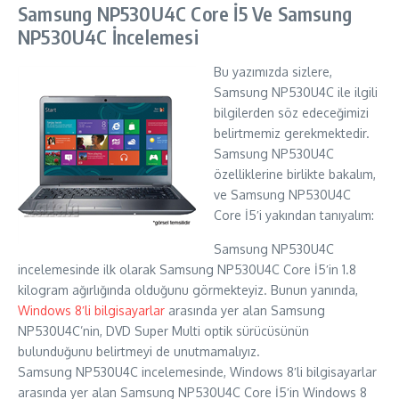
Samsung NP530U4C Core İ5 Ve Samsung
NP530U4C İncelemesi
Bu yazımızda sizlere,
Samsung NP530U4C ile ilgili
bilgilerden söz edeceğimizi
belirtmemiz gerekmektedir.
Samsung NP530U4C
özelliklerine birlikte bakalım,
ve Samsung NP530U4C
Core İ5′i yakından tanıyalım:
Samsung NP530U4C
incelemesinde ilk olarak Samsung NP530U4C Core İ5′in 1.8
kilogram ağırlığında olduğunu görmekteyiz. Bunun yanında,
Windows 8′li bilgisayarlar
arasında yer alan Samsung
NP530U4C’nin, DVD Super Multi optik sürücüsünün
bulunduğunu belirtmeyi de unutmamalıyız.
Samsung NP530U4C incelemesinde, Windows 8′li bilgisayarlar
arasında yer alan Samsung NP530U4C Core İ5′in Windows 8