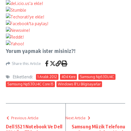
Yorum yapmak ister misiniz?!
Share this Article
Etiketlendi:
1 Aralık 2012
404 Kere
Samsung Np530U4C
Samsung Np530U4C Core İ5
Windows 8'Li Bilgisayarlar
Previous Article
Next Article
Dell 5521 Notebook Ve Dell
Samsung Müzik Telefonu