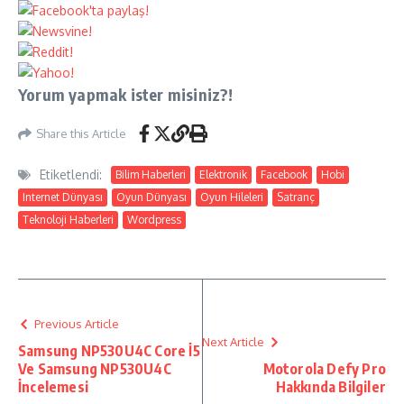
Yorum yapmak ister misiniz?!
Share this Article
Etiketlendi:
Bilim Haberleri
Elektronik
Facebook
Hobi
Internet Dünyası
Oyun Dünyası
Oyun Hileleri
Satranç
Teknoloji Haberleri
Wordpress
Previous Article
Next Article
Samsung NP530U4C Core İ5
Ve Samsung NP530U4C
Motorola Defy Pro
İncelemesi
Hakkında Bilgiler