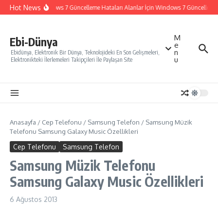
İçeriğe atla
Hot News
Windows 7 Güncelleme Hataları Alanlar İçin Windows 7 Güncelleme Na
M
Ebi-Dünya
e
n
Ebidünya, Elektronik Bir Dünya, Teknolojideki En Son Gelişmeleri,
u
Elektronikteki İlerlemeleri Takipçileri İle Paylaşan Site
Anasayfa
/
Cep Telefonu
/
Samsung Telefon
/
Samsung Müzik
Telefonu Samsung Galaxy Music Özellikleri
Cep Telefonu
Samsung Telefon
Samsung Müzik Telefonu
Samsung Galaxy Music Özellikleri
6 Ağustos 2013