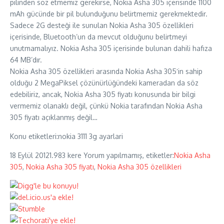
pilinden söz etmemiz gerekirse, Nokia Asha 305 içerisinde 1100
mAh gücünde bir pil bulunduğunu belirtmemiz gerekmektedir.
Sadece 2G desteği ile sunulan Nokia Asha 305 özellikleri
içerisinde, Bluetooth’un da mevcut olduğunu belirtmeyi
unutmamalıyız. Nokia Asha 305 içerisinde bulunan dahili hafıza
64 MB’dır.
Nokia Asha 305 özellikleri arasında Nokia Asha 305′in sahip
olduğu 2 MegaPiksel çözünürlüğündeki kameradan da söz
edebiliriz, ancak, Nokia Asha 305 fiyatı konusunda bir bilgi
vermemiz olanaklı değil, çünkü Nokia tarafından Nokia Asha
305 fiyatı açıklanmış değil…
Konu etiketleri:nokia 3111 3g ayarlari
18 Eylül 2012
1.983 kere
Yorum yapılmamış, etiketler:
Nokia Asha
305
,
Nokia Asha 305 fiyatı
,
Nokia Asha 305 özellikleri