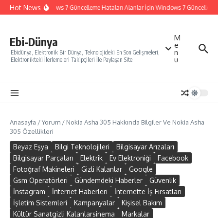
İçeriğe atla
Hot News
Windows 7 Güncelleme Hataları Alanlar İçin Windows 7 Güncelleme Na
M
Ebi-Dünya
e
n
Ebidünya, Elektronik Bir Dünya, Teknolojideki En Son Gelişmeleri,
u
Elektronikteki İlerlemeleri Takipçileri İle Paylaşan Site
Anasayfa
/
Yorum
/
Nokia Asha 305 Hakkında Bilgiler Ve Nokia Asha
305 Özellikleri
Beyaz Eşya
Bilgi Teknolojileri
Bilgisayar Arızaları
Bilgisayar Parçaları
Elektrik
Ev Elektroniği
Facebook
Fotoğraf Makineleri
Gizli Kalanlar
Google
Gsm Operatörleri
Gündemdeki Haberler
Güvenlik
İnstagram
İnternet Haberleri
İnternette İş Fırsatları
İşletim Sistemleri
Kampanyalar
Kişisel Bakım
Kültür Sanatgizli Kalanlarsinema
Markalar