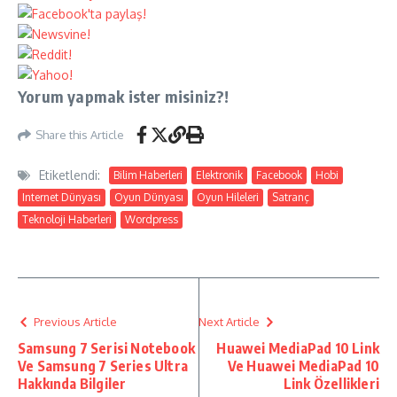
Yorum yapmak ister misiniz?!
Share this Article
Etiketlendi:
Bilim Haberleri
Elektronik
Facebook
Hobi
Internet Dünyası
Oyun Dünyası
Oyun Hileleri
Satranç
Teknoloji Haberleri
Wordpress
Previous Article
Next Article
Samsung 7 Serisi Notebook
Huawei MediaPad 10 Link
Ve Samsung 7 Series Ultra
Ve Huawei MediaPad 10
Hakkında Bilgiler
Link Özellikleri