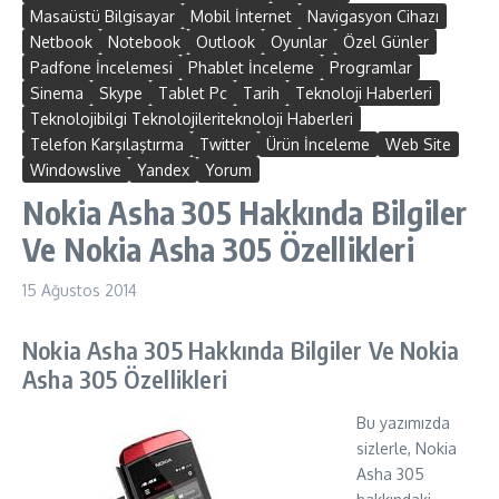
Masaüstü Bilgisayar
Mobil İnternet
Navigasyon Cihazı
Netbook
Notebook
Outlook
Oyunlar
Özel Günler
Padfone İncelemesi
Phablet İnceleme
Programlar
Sinema
Skype
Tablet Pc
Tarih
Teknoloji Haberleri
Teknolojibilgi Teknolojileriteknoloji Haberleri
Telefon Karşılaştırma
Twitter
Ürün İnceleme
Web Site
Windowslive
Yandex
Yorum
Nokia Asha 305 Hakkında Bilgiler
Ve Nokia Asha 305 Özellikleri
15 Ağustos 2014
Nokia Asha 305 Hakkında Bilgiler Ve Nokia
Asha 305 Özellikleri
Bu yazımızda
sizlerle, Nokia
Asha 305