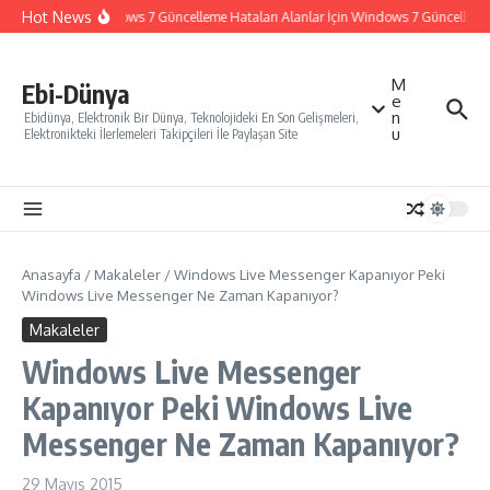
İçeriğe atla
Hot News
Windows 7 Güncelleme Hataları Alanlar İçin Windows 7 Güncelleme Na
M
Ebi-Dünya
e
n
Ebidünya, Elektronik Bir Dünya, Teknolojideki En Son Gelişmeleri,
u
Elektronikteki İlerlemeleri Takipçileri İle Paylaşan Site
Anasayfa
/
Makaleler
/
Windows Live Messenger Kapanıyor Peki
Windows Live Messenger Ne Zaman Kapanıyor?
Makaleler
Windows Live Messenger
Kapanıyor Peki Windows Live
Messenger Ne Zaman Kapanıyor?
29 Mayıs 2015