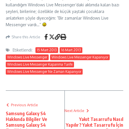
kullandığım Windows Live Messenger’daki aklımda kalan bazı
şeyleri, birilerine; özellikle de küçük yaştaki çocuklara
anlatırken şöyle diyeceğim: ”Bir zamanlar Windows Live
Messenger vardı…”
Share this Article
Etiketlendi:
15 Mart 2013
16 Mart 2013
Windows Live Messenger
Windows Live Messenger Kapanıyor
Windows Live Messenger Kapanma Tarihi
Windows Live Messenger Ne Zaman Kapanıyor
Previous Article
Next Article
Samsung Galaxy S4
Hakkında Bilgiler Ve
Yakıt Tasarrufu Nasıl
Samsung Galaxy S4
Yapılır? Yakıt Tasarrufu İçin