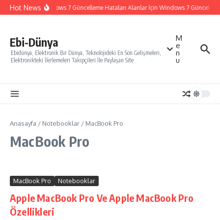
İçeriğe atla
Hot News
Windows 7 Güncelleme Hataları Alanlar İçin Windows 7 Güncelleme N
M
Ebi-Dünya
e
n
Ebidünya, Elektronik Bir Dünya, Teknolojideki En Son Gelişmeleri,
u
Elektronikteki İlerlemeleri Takipçileri İle Paylaşan Site
Anasayfa
/
Notebooklar
/
MacBook Pro
MacBook Pro
MacBook Pro
Notebooklar
Apple MacBook Pro Ve Apple MacBook Pro
Özellikleri