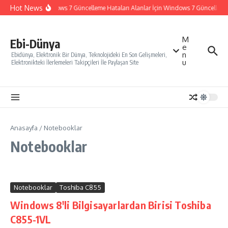
İçeriğe atla
Hot News
Windows 7 Güncelleme Hataları Alanlar İçin Windows 7 Güncelleme Na
M
Ebi-Dünya
e
n
Ebidünya, Elektronik Bir Dünya, Teknolojideki En Son Gelişmeleri,
u
Elektronikteki İlerlemeleri Takipçileri İle Paylaşan Site
Anasayfa
/
Notebooklar
Notebooklar
Notebooklar
Toshiba C855
Windows 8'li Bilgisayarlardan Birisi Toshiba
C855-1VL