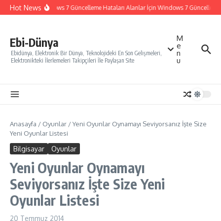
İçeriğe atla
Hot News
Windows 7 Güncelleme Hataları Alanlar İçin Windows 7 Güncelleme Na
M
Ebi-Dünya
e
n
Ebidünya, Elektronik Bir Dünya, Teknolojideki En Son Gelişmeleri,
u
Elektronikteki İlerlemeleri Takipçileri İle Paylaşan Site
Anasayfa
/
Oyunlar
/
Yeni Oyunlar Oynamayı Seviyorsanız İşte Size
Yeni Oyunlar Listesi
Bilgisayar
Oyunlar
Yeni Oyunlar Oynamayı
Seviyorsanız İşte Size Yeni
Oyunlar Listesi
20 Temmuz 2014