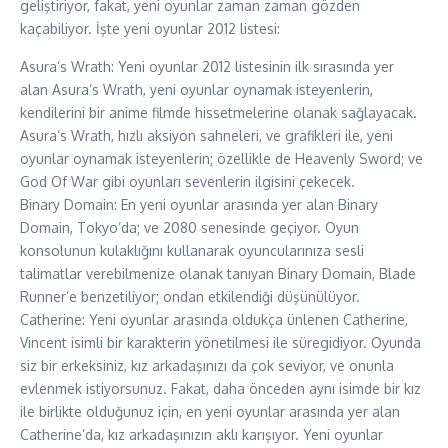
geliştiriyor, fakat, yeni oyunlar zaman zaman gözden
kaçabiliyor. İşte yeni oyunlar 2012 listesi:
Asura’s Wrath: Yeni oyunlar 2012 listesinin ilk sırasında yer
alan Asura’s Wrath, yeni oyunlar oynamak isteyenlerin,
kendilerini bir anime filmde hissetmelerine olanak sağlayacak.
Asura’s Wrath, hızlı aksiyon sahneleri, ve grafikleri ile, yeni
oyunlar oynamak isteyenlerin; özellikle de Heavenly Sword; ve
God Of War gibi oyunları sevenlerin ilgisini çekecek.
Binary Domain: En yeni oyunlar arasında yer alan Binary
Domain, Tokyo’da; ve 2080 senesinde geçiyor. Oyun
konsolunun kulaklığını kullanarak oyuncularınıza sesli
talimatlar verebilmenize olanak tanıyan Binary Domain, Blade
Runner’e benzetiliyor; ondan etkilendiği düşünülüyor.
Catherine: Yeni oyunlar arasında oldukça ünlenen Catherine,
Vincent isimli bir karakterin yönetilmesi ile süregidiyor. Oyunda
siz bir erkeksiniz, kız arkadaşınızı da çok seviyor, ve onunla
evlenmek istiyorsunuz. Fakat, daha önceden aynı isimde bir kız
ile birlikte olduğunuz için, en yeni oyunlar arasında yer alan
Catherine’da, kız arkadaşınızın aklı karışıyor. Yeni oyunlar