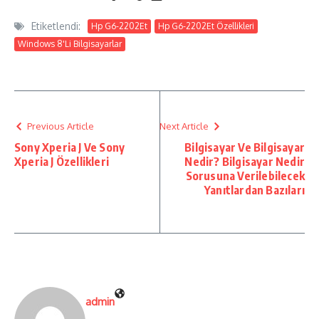
Etiketlendi:
Hp G6-2202Et
Hp G6-2202Et Özellikleri
Windows 8'Li Bilgisayarlar
Previous Article
Next Article
Sony Xperia J Ve Sony
Bilgisayar Ve Bilgisayar
Xperia J Özellikleri
Nedir? Bilgisayar Nedir
Sorusuna Verilebilecek
Yanıtlardan Bazıları
admin