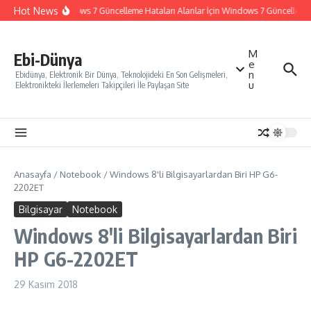
İçeriğe atla
Hot News
Windows 7 Güncelleme Hataları Alanlar İçin Windows 7 Güncelleme Na
M
Ebi-Dünya
e
n
Ebidünya, Elektronik Bir Dünya, Teknolojideki En Son Gelişmeleri,
u
Elektronikteki İlerlemeleri Takipçileri İle Paylaşan Site
Anasayfa
/
Notebook
/
Windows 8'li Bilgisayarlardan Biri HP G6-
2202ET
Bilgisayar
Notebook
Windows 8'li Bilgisayarlardan Biri
HP G6-2202ET
29 Kasım 2018