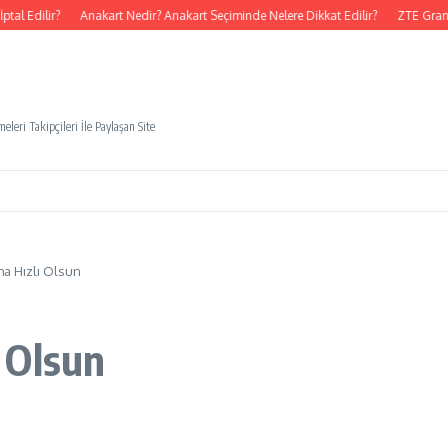
l Edilir?
Anakart Nedir? Anakart Seçiminde Nelere Dikkat Edilir?
ZTE Grand 
eleri Takipçileri İle Paylaşan Site
a Hızlı Olsun
 Olsun