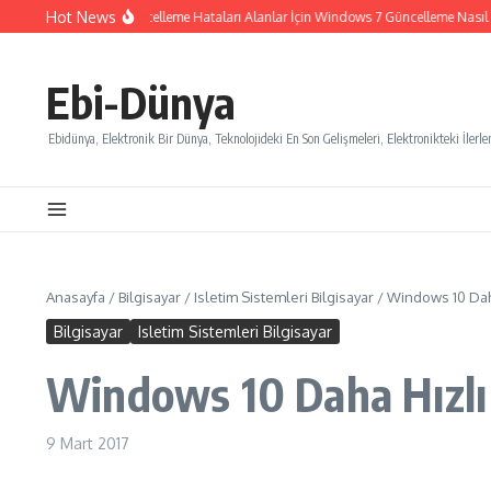
İçeriğe atla
Hot News
Windows 7 Güncelleme Hataları Alanlar İçin Windows 7 Güncelleme Nasıl İpta
Ebi-Dünya
Ebidünya, Elektronik Bir Dünya, Teknolojideki En Son Gelişmeleri, Elektronikteki İlerlem
Anasayfa
/
Bilgisayar
/
Isletim Sistemleri Bilgisayar
/
Windows 10 Dah
Bilgisayar
Isletim Sistemleri Bilgisayar
Windows 10 Daha Hızlı
9 Mart 2017