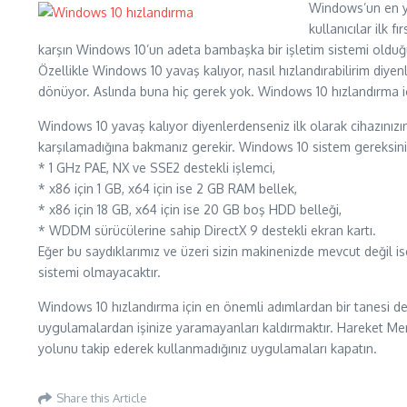
Windows’un en ye
kullanıcılar ilk 
karşın Windows 10’un adeta bambaşka bir işletim sistemi olduğunu
Özellikle Windows 10 yavaş kalıyor, nasıl hızlandırabilirim diye
dönüyor. Aslında buna hiç gerek yok. Windows 10 hızlandırma içi
Windows 10 yavaş kalıyor diyenlerdenseniz ilk olarak cihazınızı
karşılamadığına bakmanız gerekir. Windows 10 sistem gereksinim
* 1 GHz PAE, NX ve SSE2 destekli işlemci,
* x86 için 1 GB, x64 için ise 2 GB RAM bellek,
* x86 için 18 GB, x64 için ise 20 GB boş HDD belleği,
* WDDM sürücülerine sahip DirectX 9 destekli ekran kartı.
Eğer bu saydıklarımız ve üzeri sizin makinenizde mevcut değil ise
sistemi olmayacaktır.
Windows 10 hızlandırma için en önemli adımlardan bir tanesi de 
uygulamalardan işinize yaramayanları kaldırmaktır. Hareket Me
yolunu takip ederek kullanmadığınız uygulamaları kapatın.
Share this Article