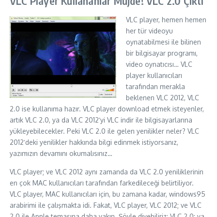
VLC Player Kullananlar Müjde! VLC 2.0 Çıktı
VLC player, hemen hemen
her tür videoyu
oynatabilmesi ile bilinen
bir bilgisayar programı,
video oynatıcısı… VLC
player kullanıcıları
tarafından merakla
beklenen VLC 2012, VLC
2.0 ise kullanıma hazır. VLC player download etmek isteyenler,
artık VLC 2.0, ya da VLC 2012′yi VLC indir ile bilgisayarlarına
yükleyebilecekler. Peki VLC 2.0 ile gelen yenilikler neler? VLC
2012′deki yenilikler hakkında bilgi edinmek istiyorsanız,
yazımızın devamını okumalısınız…
VLC player; ve VLC 2012 aynı zamanda da VLC 2.0 yeniliklerinin
en çok MAC kullanıcıları tarafından farkedileceği belirtiliyor.
VLC player, MAC kullanıcıları için, bu zamana kadar, windows95
arabirimi ile çalışmakta idi. Fakat, VLC player, VLC 2012; ve VLC
2.0 ile Apple temasına daha yakın. Şöyle diyebiliriz: VLC 2.0; ya