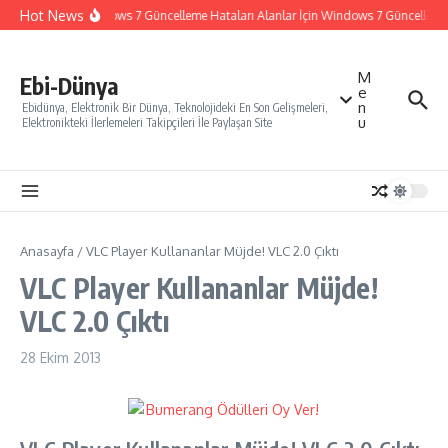
İçeriğe atla
Hot News
Windows 7 Güncelleme Hataları Alanlar İçin Windows 7 Güncelleme Na
M
Ebi-Dünya
e
n
Ebidünya, Elektronik Bir Dünya, Teknolojideki En Son Gelişmeleri,
u
Elektronikteki İlerlemeleri Takipçileri İle Paylaşan Site
Anasayfa
/
VLC Player Kullananlar Müjde! VLC 2.0 Çıktı
VLC Player Kullananlar Müjde!
VLC 2.0 Çıktı
28 Ekim 2013