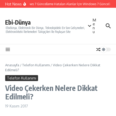
İçeriğe atla
Hot News
Windows 7 Güncelleme Hataları Alanlar İçin Windows 7 Güncelleme Na
M
Ebi-Dünya
e
n
Ebidünya, Elektronik Bir Dünya, Teknolojideki En Son Gelişmeleri,
u
Elektronikteki İlerlemeleri Takipçileri İle Paylaşan Site
Anasayfa
/
Telefon Kullanımı
/
Video Çekerken Nelere Dikkat
Edilmeli?
Telefon Kullanımı
Video Çekerken Nelere Dikkat
Edilmeli?
19 Kasım 2017