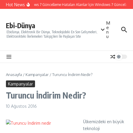
İçeriğe atla
Hot News
Windows 7 Güncelleme Hataları Alanlar İçin Windows 7 Güncelleme Na
M
Ebi-Dünya
e
n
Ebidünya, Elektronik Bir Dünya, Teknolojideki En Son Gelişmeleri,
u
Elektronikteki İlerlemeleri Takipçileri İle Paylaşan Site
Anasayfa
/
Kampanyalar
/
Turuncu İndirim Nedir?
Kampanyalar
Turuncu İndirim Nedir?
10 Ağustos 2016
Ülkemizdeki en büyük
teknoloji