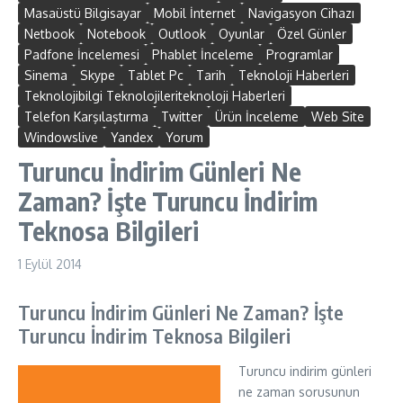
Masaüstü Bilgisayar
Mobil İnternet
Navigasyon Cihazı
Netbook
Notebook
Outlook
Oyunlar
Özel Günler
Padfone İncelemesi
Phablet İnceleme
Programlar
Sinema
Skype
Tablet Pc
Tarih
Teknoloji Haberleri
Teknolojibilgi Teknolojileriteknoloji Haberleri
Telefon Karşılaştırma
Twitter
Ürün İnceleme
Web Site
Windowslive
Yandex
Yorum
Turuncu İndirim Günleri Ne
Zaman? İşte Turuncu İndirim
Teknosa Bilgileri
1 Eylül 2014
Turuncu İndirim Günleri Ne Zaman? İşte
Turuncu İndirim Teknosa Bilgileri
Turuncu indirim günleri
ne zaman sorusunun