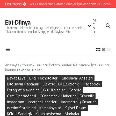
İçeriğe atla
Hot News
Windows 7 Güncelleme Hataları Alanlar İçin Windows 7 Güncelleme Na
M
Ebi-Dünya
e
n
Ebidünya, Elektronik Bir Dünya, Teknolojideki En Son Gelişmeleri,
u
Elektronikteki İlerlemeleri Takipçileri İle Paylaşan Site
Anasayfa
/
Yorum
/
Turuncu İndirim Günleri Ne Zaman? İşte Turuncu
İndirim Teknosa Bilgileri
Beyaz Eşya
Bilgi Teknolojileri
Bilgisayar Arızaları
Bilgisayar Parçaları
Elektrik
Ev Elektroniği
Facebook
Fotoğraf Makineleri
Gizli Kalanlar
Google
Gsm Operatörleri
Gündemdeki Haberler
Güvenlik
İnstagram
İnternet Haberleri
İnternette İş Fırsatları
İşletim Sistemleri
Kampanyalar
Kişisel Bakım
Kültür Sanatgizli Kalanlarsinema
Markalar