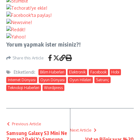
Yorum yapmak ister misiniz?!
Share this Article
Etiketlendi:
Bilim Haberleri
Elektronik
Facebook
Hobi
Internet Dünyası
Oyun Dünyası
Oyun Hileleri
Satranç
Teknoloji Haberleri
Wordpress
Previous Article
Next Article
Samsung Galaxy S3 Mini Ne
Zaman? Peki Ya Samsung
Vatan Bilgisayar %30