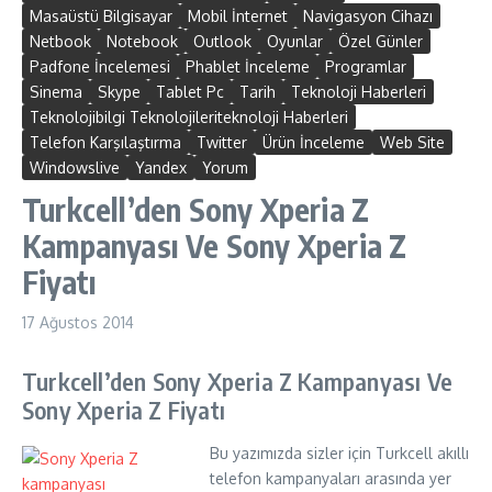
Masaüstü Bilgisayar
Mobil İnternet
Navigasyon Cihazı
Netbook
Notebook
Outlook
Oyunlar
Özel Günler
Padfone İncelemesi
Phablet İnceleme
Programlar
Sinema
Skype
Tablet Pc
Tarih
Teknoloji Haberleri
Teknolojibilgi Teknolojileriteknoloji Haberleri
Telefon Karşılaştırma
Twitter
Ürün İnceleme
Web Site
Windowslive
Yandex
Yorum
Turkcell’den Sony Xperia Z
Kampanyası Ve Sony Xperia Z
Fiyatı
17 Ağustos 2014
Turkcell’den Sony Xperia Z Kampanyası Ve
Sony Xperia Z Fiyatı
Bu yazımızda sizler için Turkcell akıllı
telefon kampanyaları arasında yer