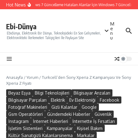
İçeriğe atla
Hot News
Windows 7 Güncelleme Hataları Alanlar İçin Windows 7 Güncelleme Na
M
Ebi-Dünya
e
n
Ebidünya, Elektronik Bir Dünya, Teknolojideki En Son Gelişmeleri,
u
Elektronikteki İlerlemeleri Takipçileri İle Paylaşan Site
Anasayfa
/
Yorum
/
Turkcell’den Sony Xperia Z Kampanyası Ve Sony
Xperia Z Fiyatı
Beyaz Eşya
Bilgi Teknolojileri
Bilgisayar Arızaları
Bilgisayar Parçaları
Elektrik
Ev Elektroniği
Facebook
Fotoğraf Makineleri
Gizli Kalanlar
Google
Gsm Operatörleri
Gündemdeki Haberler
Güvenlik
İnstagram
İnternet Haberleri
İnternette İş Fırsatları
İşletim Sistemleri
Kampanyalar
Kişisel Bakım
Kültür Sanatgizli Kalanlarsinema
Markalar