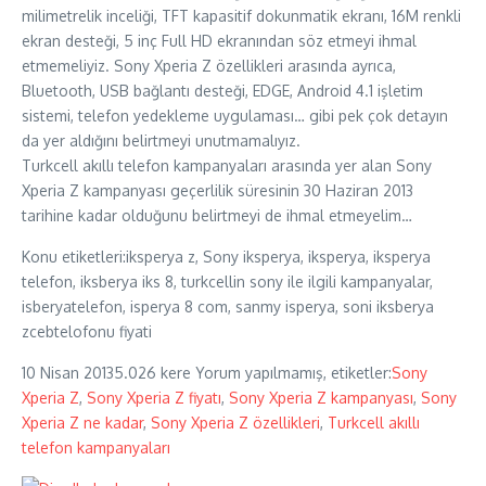
milimetrelik inceliği, TFT kapasitif dokunmatik ekranı, 16M renkli
ekran desteği, 5 inç Full HD ekranından söz etmeyi ihmal
etmemeliyiz. Sony Xperia Z özellikleri arasında ayrıca,
Bluetooth, USB bağlantı desteği, EDGE, Android 4.1 işletim
sistemi, telefon yedekleme uygulaması… gibi pek çok detayın
da yer aldığını belirtmeyi unutmamalıyız.
Turkcell akıllı telefon kampanyaları arasında yer alan Sony
Xperia Z kampanyası geçerlilik süresinin 30 Haziran 2013
tarihine kadar olduğunu belirtmeyi de ihmal etmeyelim…
Konu etiketleri:iksperya z, Sony iksperya, iksperya, iksperya
telefon, iksberya iks 8, turkcellin sony ile ilgili kampanyalar,
isberyatelefon, isperya 8 com, sanmy isperya, soni iksberya
zcebtelofonu fiyati
10 Nisan 2013
5.026 kere
Yorum yapılmamış, etiketler:
Sony
Xperia Z
,
Sony Xperia Z fiyatı
,
Sony Xperia Z kampanyası
,
Sony
Xperia Z ne kadar
,
Sony Xperia Z özellikleri
,
Turkcell akıllı
telefon kampanyaları