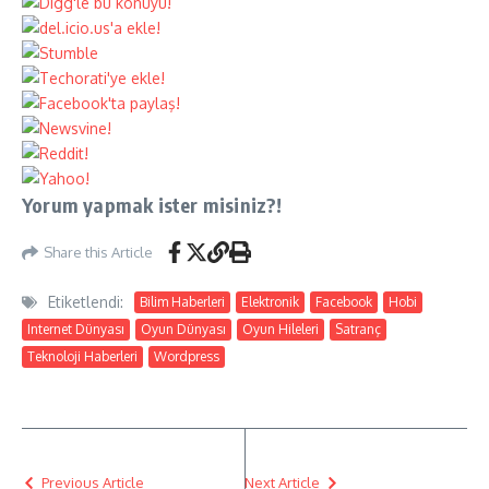
Yorum yapmak ister misiniz?!
Share this Article
Etiketlendi:
Bilim Haberleri
Elektronik
Facebook
Hobi
Internet Dünyası
Oyun Dünyası
Oyun Hileleri
Satranç
Teknoloji Haberleri
Wordpress
Previous Article
Next Article