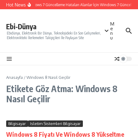
İçeriğe atla
Hot News
Windows 7 Güncelleme Hataları Alanlar İçin Windows 7 Güncelleme N
M
Ebi-Dünya
e
n
Ebidünya, Elektronik Bir Dünya, Teknolojideki En Son Gelişmeleri,
u
Elektronikteki İlerlemeleri Takipçileri İle Paylaşan Site
Anasayfa
/
Windows 8 Nasıl Geçilir
Etikete Göz Atma: Windows 8
Nasıl Geçilir
Bilgisayar
Isletim Sistemleri Bilgisayar
Windows 8 Fiyatı Ve Windows 8 Yükseltme