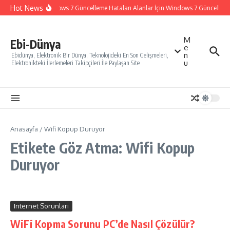
İçeriğe atla
Hot News
Windows 7 Güncelleme Hataları Alanlar İçin Windows 7 Güncelleme N
M
Ebi-Dünya
e
n
Ebidünya, Elektronik Bir Dünya, Teknolojideki En Son Gelişmeleri,
u
Elektronikteki İlerlemeleri Takipçileri İle Paylaşan Site
Anasayfa
/
Wifi Kopup Duruyor
Etikete Göz Atma: Wifi Kopup
Duruyor
Internet Sorunları
WiFi Kopma Sorunu PC’de Nasıl Çözülür?