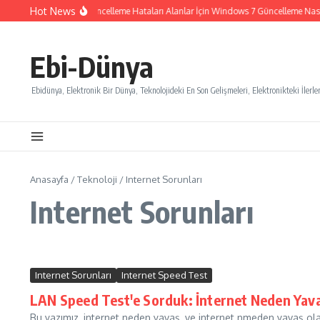
İçeriğe atla
Hot News
Windows 7 Güncelleme Hataları Alanlar İçin Windows 7 Güncelleme Nasıl İ
Ebi-Dünya
Ebidünya, Elektronik Bir Dünya, Teknolojideki En Son Gelişmeleri, Elektronikteki İlerlem
Anasayfa
/
Teknoloji
/
Internet Sorunları
Internet Sorunları
Internet Sorunları
Internet Speed Test
LAN Speed Test'e Sorduk: İnternet Neden Yava
Bu yazımız, internet neden yavaş, ve internet nmeden yavaş olab