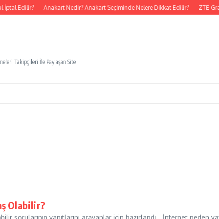
ptal Edilir?
Anakart Nedir? Anakart Seçiminde Nelere Dikkat Edilir?
ZTE Gra
eleri Takipçileri İle Paylaşan Site
ş Olabilir?
ilir sorularının yanıtlarını arayanlar için hazırlandı… İnternet neden