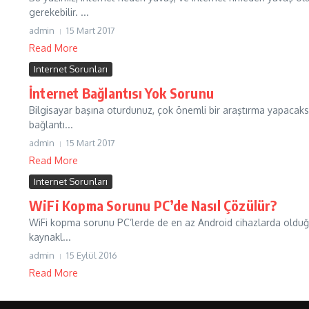
gerekebilir. ...
admin
15 Mart 2017
Read More
Internet Sorunları
İnternet Bağlantısı Yok Sorunu
Bilgisayar başına oturdunuz, çok önemli bir araştırma yapacaksın
bağlantı...
admin
15 Mart 2017
Read More
Internet Sorunları
WiFi Kopma Sorunu PC’de Nasıl Çözülür?
WiFi kopma sorunu PC’lerde de en az Android cihazlarda olduğu 
kaynakl...
admin
15 Eylül 2016
Read More