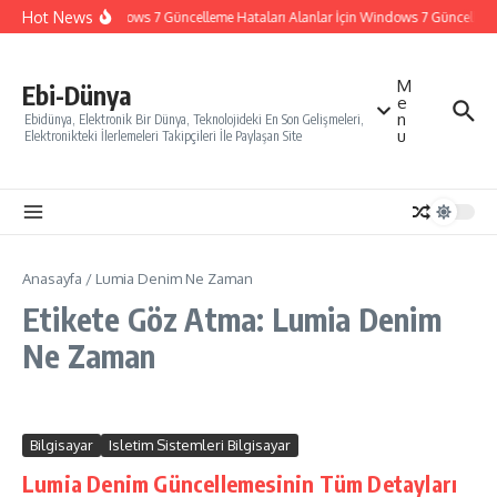
İçeriğe atla
Hot News
Windows 7 Güncelleme Hataları Alanlar İçin Windows 7 Güncelleme N
M
Ebi-Dünya
e
n
Ebidünya, Elektronik Bir Dünya, Teknolojideki En Son Gelişmeleri,
u
Elektronikteki İlerlemeleri Takipçileri İle Paylaşan Site
Anasayfa
/
Lumia Denim Ne Zaman
Etikete Göz Atma: Lumia Denim
Ne Zaman
Bilgisayar
Isletim Sistemleri Bilgisayar
Lumia Denim Güncellemesinin Tüm Detayları