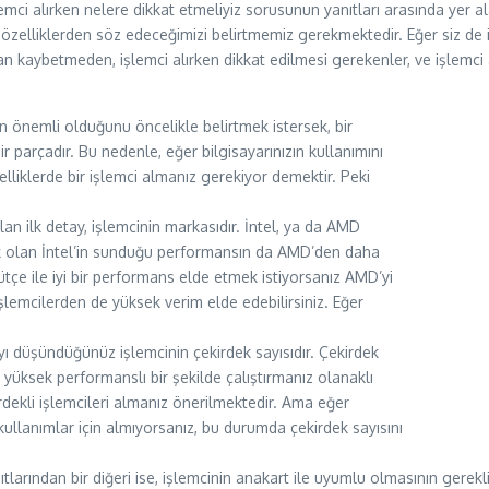
emci alırken nelere dikkat etmeliyiz sorusunun yanıtları arasında yer al
özelliklerden söz edeceğimizi belirtmemiz gerekmektedir. Eğer siz de i
 kaybetmeden, işlemci alırken dikkat edilmesi gerekenler, ve işlemci 
n önemli olduğunu öncelikle belirtmek istersek, bir
ir parçadır. Bu nedenle, eğer bilgisayarınızın kullanımını
lliklerde bir işlemci almanız gerekiyor demektir. Peki
lan ilk detay, işlemcinin markasıdır. İntel, ya da AMD
k olan İntel’in sunduğu performansın da AMD’den daha
tçe ile iyi bir performans elde etmek istiyorsanız AMD’yi
şlemcilerden de yüksek verim elde edebilirsiniz. Eğer
yı düşündüğünüz işlemcinin çekirdek sayısıdır. Çekirdek
yüksek performanslı bir şekilde çalıştırmanız olanaklı
irdekli işlemcileri almanız önerilmektedir. Ama eğer
 kullanımlar için almıyorsanız, bu durumda çekirdek sayısını
larından bir diğeri ise, işlemcinin anakart ile uyumlu olmasının gereklil