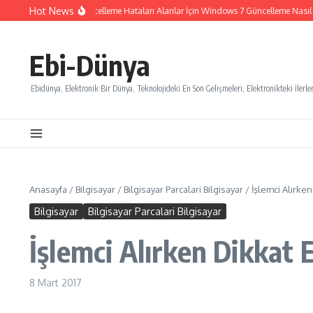
İçeriğe atla
Hot News
Windows 7 Güncelleme Hataları Alanlar İçin Windows 7 Güncelleme Nasıl İpta
Ebi-Dünya
Ebidünya, Elektronik Bir Dünya, Teknolojideki En Son Gelişmeleri, Elektronikteki İlerlem
Anasayfa
/
Bilgisayar
/
Bilgisayar Parcalari Bilgisayar
/
İşlemci Alırke
Bilgisayar
Bilgisayar Parcalari Bilgisayar
İşlemci Alırken Dikkat 
8 Mart 2017