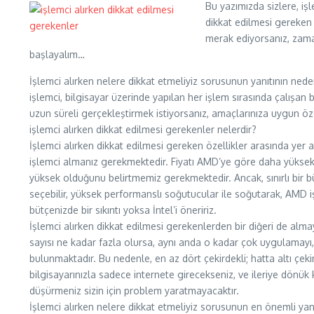
Bu yazımızda sizlere, işl
dikkat edilmesi gereken 
merak ediyorsanız, zaman
başlayalım…
İşlemci alırken nelere dikkat etmeliyiz sorusunun yanıtının nede
işlemci, bilgisayar üzerinde yapılan her işlem sırasında çalışan b
uzun süreli gerçekleştirmek istiyorsanız, amaçlarınıza uygun öze
işlemci alırken dikkat edilmesi gerekenler nelerdir?
İşlemci alırken dikkat edilmesi gereken özellikler arasında yer a
işlemci almanız gerekmektedir. Fiyatı AMD’ye göre daha yükse
yüksek olduğunu belirtmemiz gerekmektedir. Ancak, sınırlı bir bü
seçebilir, yüksek performanslı soğutucular ile soğutarak, AMD i
bütçenizde bir sıkıntı yoksa İntel’i öneririz.
İşlemci alırken dikkat edilmesi gerekenlerden bir diğeri de alma
sayısı ne kadar fazla olursa, aynı anda o kadar çok uygulamayı, 
bulunmaktadır. Bu nedenle, en az dört çekirdekli; hatta altı çek
bilgisayarınızla sadece internete girecekseniz, ve ileriye dönük
düşürmeniz sizin için problem yaratmayacaktır.
İşlemci alırken nelere dikkat etmeliyiz sorusunun en önemli yanıt