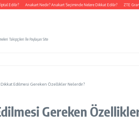
l Edilir?
Anakart Nedir? Anakart Seçiminde Nelere Dikkat Edilir?
ZTE Grand 
eleri Takipçileri İle Paylaşan Site
n Dikkat Edilmesi Gereken Özellikler Nelerdir?
Edilmesi Gereken Özellikle