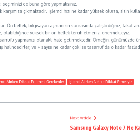
mci seçiminizi de buna göre yapmalısınız.
rak karşımıza çıkmaktadır. İşlemci hızı ne kadar yüksek olursa, sizin ku
ur. Ön bellek, bilgisayarı açmanızın sonrasında çalıştırdığınız; fakat a
e, olabildiğince yüksek bir ön bellek tercih etmenizi önermekteyiz.
i tasarrufu yapmanızı olanaklı hale getirmektedir. Örneğin, günümüzde ü
rış halindedirler; ve + sayısı ne kadar çok ise tasarruf da o kadar fazladı
emci Alırken Dikkat Edilmesi Gerekenler
Işlemci Alırken Nelere Dikkat Etmeliyiz
Next Article
Samsung Galaxy Note 7 Ne K