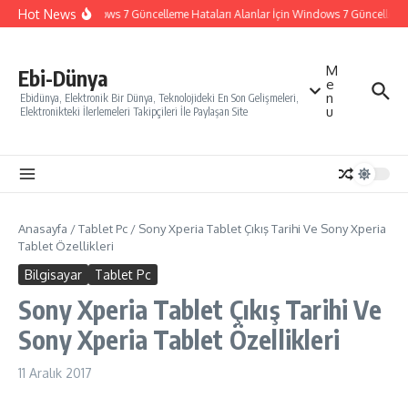
İçeriğe atla
Hot News
Windows 7 Güncelleme Hataları Alanlar İçin Windows 7 Güncelleme Na
M
Ebi-Dünya
e
n
Ebidünya, Elektronik Bir Dünya, Teknolojideki En Son Gelişmeleri,
u
Elektronikteki İlerlemeleri Takipçileri İle Paylaşan Site
Anasayfa
/
Tablet Pc
/
Sony Xperia Tablet Çıkış Tarihi Ve Sony Xperia
Tablet Özellikleri
Bilgisayar
Tablet Pc
Sony Xperia Tablet Çıkış Tarihi Ve
Sony Xperia Tablet Özellikleri
11 Aralık 2017