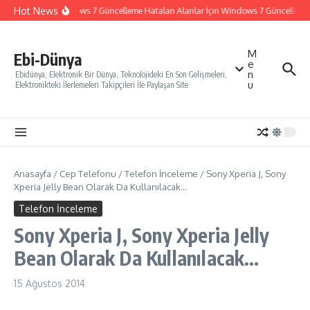
İçeriğe atla
Hot News
Windows 7 Güncelleme Hataları Alanlar İçin Windows 7 Güncelleme Na
M
Ebi-Dünya
e
n
Ebidünya, Elektronik Bir Dünya, Teknolojideki En Son Gelişmeleri,
u
Elektronikteki İlerlemeleri Takipçileri İle Paylaşan Site
Anasayfa
/
Cep Telefonu
/
Telefon İnceleme
/
Sony Xperia J, Sony
Xperia Jelly Bean Olarak Da Kullanılacak…
Telefon İnceleme
Sony Xperia J, Sony Xperia Jelly
Bean Olarak Da Kullanılacak…
15 Ağustos 2014