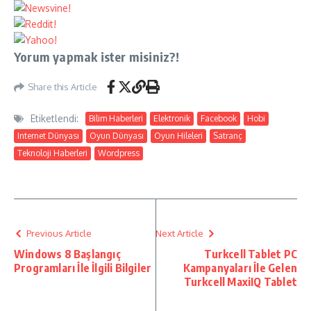
Yorum yapmak ister misiniz?!
Share this Article
Etiketlendi:
Bilim Haberleri
Elektronik
Facebook
Hobi
Internet Dünyası
Oyun Dünyası
Oyun Hileleri
Satranç
Teknoloji Haberleri
Wordpress
Previous Article
Next Article
Windows 8 Başlangıç
Turkcell Tablet PC
Programları İle İlgili Bilgiler
Kampanyaları İle Gelen
Turkcell MaxiIQ Tablet