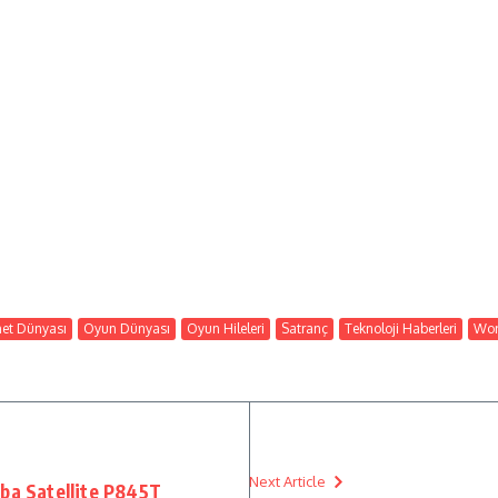
net Dünyası
Oyun Dünyası
Oyun Hileleri
Satranç
Teknoloji Haberleri
Wor
Next Article
iba Satellite P845T