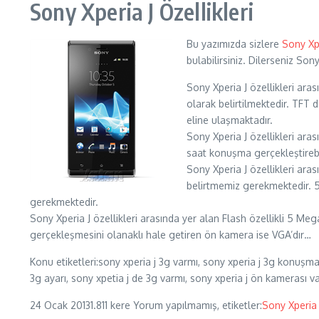
Sony Xperia J Özellikleri
Bu yazımızda sizlere
Sony Xp
bulabilirsiniz. Dilerseniz So
Sony Xperia J özellikleri ara
olarak belirtilmektedir. TFT d
eline ulaşmaktadır.
Sony Xperia J özellikleri ara
saat konuşma gerçekleştirebi
Sony Xperia J özellikleri ara
belirtmemiz gerekmektedir. 
gerekmektedir.
Sony Xperia J özellikleri arasında yer alan Flash özellikli 5 
gerçekleşmesini olanaklı hale getiren ön kamera ise VGA’dır…
Konu etiketleri:sony xperia j 3g varmı, sony xperia j 3g konuşma, 
3g ayarı, sony xpetia j de 3g varmı, sony xperia j ön kamerası v
24 Ocak 2013
1.811 kere
Yorum yapılmamış, etiketler:
Sony Xperia 