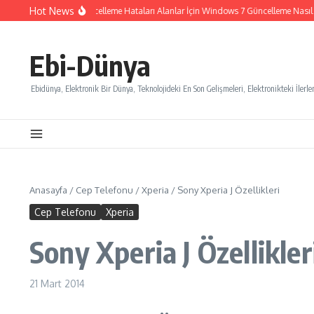
İçeriğe atla
Hot News
Windows 7 Güncelleme Hataları Alanlar İçin Windows 7 Güncelleme Nasıl İpt
Ebi-Dünya
Ebidünya, Elektronik Bir Dünya, Teknolojideki En Son Gelişmeleri, Elektronikteki İlerlem
Anasayfa
/
Cep Telefonu
/
Xperia
/
Sony Xperia J Özellikleri
Cep Telefonu
Xperia
Sony Xperia J Özellikler
21 Mart 2014