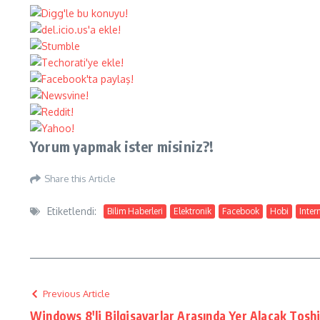
Yorum yapmak ister misiniz?!
Share this Article
Etiketlendi:
Bilim Haberleri
Elektronik
Facebook
Hobi
Inter
Previous Article
Windows 8'li Bilgisayarlar Arasında Yer Alacak Tosh