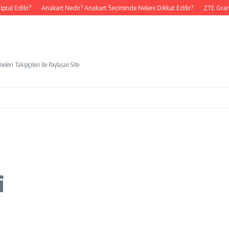
al Edilir?
Anakart Nedir? Anakart Seçiminde Nelere Dikkat Edilir?
ZTE Grand
eleri Takipçileri İle Paylaşan Site
i