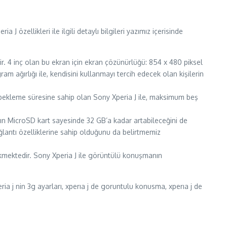
 J özellikleri ile ilgili detaylı bilgileri yazımız içerisinde
r. 4 inç olan bu ekran için ekran çözünürlüğü: 854 x 480 piksel
am ağırlığı ile, kendisini kullanmayı tercih edecek olan kişilerin
at bekleme süresine sahip olan Sony Xperia J ile, maksimum beş
zanın MicroSD kart sayesinde 32 GB’a kadar artabileceğini de
antı özelliklerine sahip olduğunu da belirtmemiz
ekmektedir. Sony Xperia J ile görüntülü konuşmanın
eria j nin 3g ayarları, xperıa j de goruntulu konusma, xperıa j de