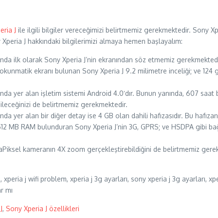
eria J
ile ilgili bilgiler vereceğimizi belirtmemiz gerekmektedir. Sony Xperia
ny Xperia J hakkındaki bilgilerimizi almaya hemen başlayalım:
sında ilk olarak Sony Xperia J’nin ekranından söz etmemiz gerekmektedi
okunmatik ekranı bulunan Sony Xperia J 9.2 milimetre inceliği; ve 124 gr
sında yer alan işletim sistemi Android 4.0′dır. Bunun yanında, 607 sa
leceğinizi de belirtmemiz gerekmektedir.
sında yer alan bir diğer detay ise 4 GB olan dahili hafızasıdır. Bu hafı
512 MB RAM bulunduran Sony Xperia J’nin 3G, GPRS; ve HSDPA gibi bağl
MegaPiksel kameranın 4X zoom gerçekleştirebildiğini de belirtmemiz ger
xperia j wifi problem, xperia j 3g ayarları, sony xperia j 3g ayarları, xp
ar mı
J
,
Sony Xperia J özellikleri