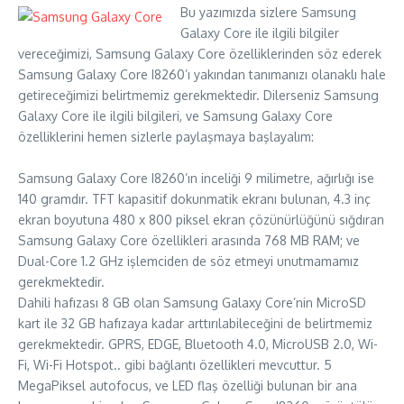
Bu yazımızda sizlere Samsung
Galaxy Core ile ilgili bilgiler
vereceğimizi, Samsung Galaxy Core özelliklerinden söz ederek
Samsung Galaxy Core I8260’ı yakından tanımanızı olanaklı hale
getireceğimizi belirtmemiz gerekmektedir. Dilerseniz Samsung
Galaxy Core ile ilgili bilgileri, ve Samsung Galaxy Core
özelliklerini hemen sizlerle paylaşmaya başlayalım:
Samsung Galaxy Core I8260’ın inceliği 9 milimetre, ağırlığı ise
140 gramdır. TFT kapasitif dokunmatik ekranı bulunan, 4.3 inç
ekran boyutuna 480 x 800 piksel ekran çözünürlüğünü sığdıran
Samsung Galaxy Core özellikleri arasında 768 MB RAM; ve
Dual-Core 1.2 GHz işlemciden de söz etmeyi unutmamamız
gerekmektedir.
Dahili hafızası 8 GB olan Samsung Galaxy Core’nin MicroSD
kart ile 32 GB hafızaya kadar arttırılabileceğini de belirtmemiz
gerekmektedir. GPRS, EDGE, Bluetooth 4.0, MicroUSB 2.0, Wi-
Fi, Wi-Fi Hotspot.. gibi bağlantı özellikleri mevcuttur. 5
MegaPiksel autofocus, ve LED flaş özelliği bulunan bir ana