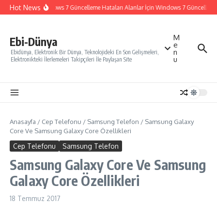
İçeriğe atla
Hot News
Windows 7 Güncelleme Hataları Alanlar İçin Windows 7 Güncelleme Na
M
Ebi-Dünya
e
n
Ebidünya, Elektronik Bir Dünya, Teknolojideki En Son Gelişmeleri,
u
Elektronikteki İlerlemeleri Takipçileri İle Paylaşan Site
Anasayfa
/
Cep Telefonu
/
Samsung Telefon
/
Samsung Galaxy
Core Ve Samsung Galaxy Core Özellikleri
Cep Telefonu
Samsung Telefon
Samsung Galaxy Core Ve Samsung
Galaxy Core Özellikleri
18 Temmuz 2017