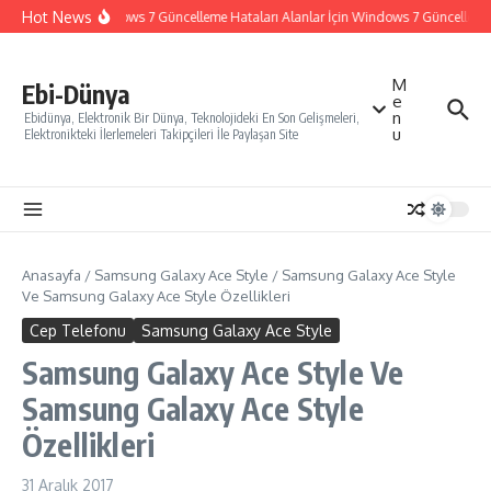
İçeriğe atla
Hot News
Windows 7 Güncelleme Hataları Alanlar İçin Windows 7 Güncelleme Na
M
Ebi-Dünya
e
n
Ebidünya, Elektronik Bir Dünya, Teknolojideki En Son Gelişmeleri,
u
Elektronikteki İlerlemeleri Takipçileri İle Paylaşan Site
Anasayfa
/
Samsung Galaxy Ace Style
/
Samsung Galaxy Ace Style
Ve Samsung Galaxy Ace Style Özellikleri
Cep Telefonu
Samsung Galaxy Ace Style
Samsung Galaxy Ace Style Ve
Samsung Galaxy Ace Style
Özellikleri
31 Aralık 2017