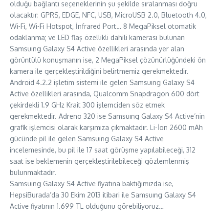
olduğu bağlantı seçeneklerinin şu şekilde sıralanması doğru
olacaktır: GPRS, EDGE, NFC, USB, MicroUSB 2.0, Bluetooth 4.0,
Wi-Fi, Wi-Fi Hotspot, İnfrared Port… 8 MegaPiksel otomatik
odaklanma; ve LED flaş özellikli dahili kamerası bulunan
Samsuıng Galaxy S4 Active özellikleri arasında yer alan
görüntülü konuşmanın ise, 2 MegaPiksel çözünürlüğündeki ön
kamera ile gerçekleştirildiğini belirtmemiz gerekmektedir.
Android 4.2.2 işletim sistemi ile gelen Samsuıng Galaxy S4
Active özellikleri arasında, Qualcomm Snapdragon 600 dört
çekirdekli 1.9 GHz Krait 300 işlemciden söz etmek
gerekmektedir. Adreno 320 ise Samsuıng Galaxy S4 Active’nin
grafik işlemcisi olarak karşımıza çıkmaktadır. Li-İon 2600 mAh
gücünde pil ile gelen Samsuıng Galaxy S4 Active
incelemesinde, bu pil ile 17 saat görüşme yapılabileceği, 312
saat ise beklemenin gerçekleştirilebileceği gözlemlenmiş
bulunmaktadır.
Samsuıng Galaxy S4 Active fiyatına baktığımızda ise,
HepsiBurada’da 30 Ekim 2013 itibari ile Samsuıng Galaxy S4
Active fiyatının 1.699 TL olduğunu görebiliyoruz…