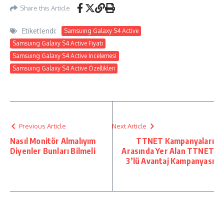
Share this Article
Etiketlendi:
Samsuıng Galaxy S4 Active
Samsuıng Galaxy S4 Active Fiyatı
Samsuıng Galaxy S4 Active Incelemesi
Samsuıng Galaxy S4 Active Özellikleri
Previous Article
Next Article
Nasıl Monitör Almalıyım
TTNET Kampanyaları
Diyenler Bunları Bilmeli
Arasında Yer Alan TTNET
3’lü Avantaj Kampanyası