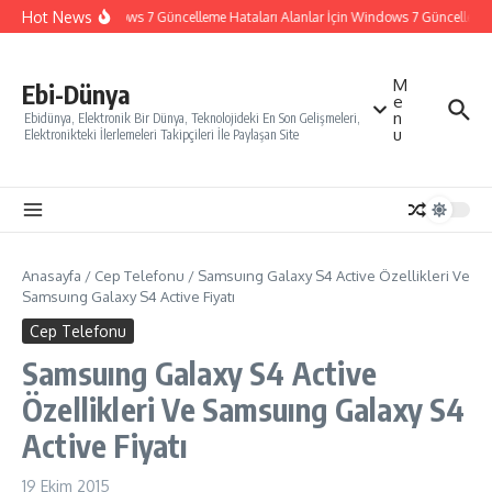
İçeriğe atla
Hot News
Windows 7 Güncelleme Hataları Alanlar İçin Windows 7 Güncelleme Na
M
Ebi-Dünya
e
n
Ebidünya, Elektronik Bir Dünya, Teknolojideki En Son Gelişmeleri,
u
Elektronikteki İlerlemeleri Takipçileri İle Paylaşan Site
Anasayfa
/
Cep Telefonu
/
Samsuıng Galaxy S4 Active Özellikleri Ve
Samsuıng Galaxy S4 Active Fiyatı
Cep Telefonu
Samsuıng Galaxy S4 Active
Özellikleri Ve Samsuıng Galaxy S4
Active Fiyatı
19 Ekim 2015