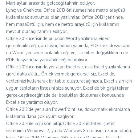
Mart ayları arasında geleceği tahmin ediliyor.
Lync; ve OneNote, Office 2013 önizlemesinde metro arayüzü
kullanılarak sunulmuş olan yazılımlar. Office 2013 içerisinde,
hem masaüstü için, hem de metro arayüzü için kullanımın
mevcut olacağı tahmin ediliyor.
Office 2013 içerisinde bulunan Word yazılımına video
gömülebileceği görülüyor, bunun yanında, PDF tarzı dosyaların
da Word içerisinde açılabileceği, ve, istenilen değişikliklerin de
PDF dosyalarına yapılabileceği belirtiliyor.
Office 2013 içerisinde yer alan Excel ise, eski Excel yazılımlarına
göre daha akıllı… Örnek vermek gerekirse: siz, Excel’de,
verilerinizi kullanarak bir tablo oluşturacağınızda, Excel sizin için
uygun tabloların listesini size sunuyor. Excel’de bir girişi tekrar
gerçekleştireceğinizde de, boşlukları doldurmak konusunda
Excel size yardımcı oluyor.
Office 2013’de yer alan PowerPoint ise, dokunmatik ekranlarda
kullanıma daha çok uyum sağlıyor.
Office 2013 ile ilgili son bilgi: Office 2013 indirilen işletim
sisteminin Windows 7, ya da Windows 8 olmasının zorunluluğu,
keza, Office 2013, Windows XP’de, ya da Windows Vista’da