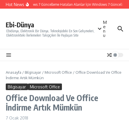
İçeriğe atla
Hot News
Windows 7 Güncelleme Hataları Alanlar İçin Windows 7 Güncelleme Na
M
Ebi-Dünya
e
n
Ebidünya, Elektronik Bir Dünya, Teknolojideki En Son Gelişmeleri,
u
Elektronikteki İlerlemeleri Takipçileri İle Paylaşan Site
Anasayfa
/
Bilgisayar
/
Microsoft Office
/
Office Download Ve Office
İndirme Artık Mümkün
Bilgisayar
Microsoft Office
Office Download Ve Office
İndirme Artık Mümkün
7 Ocak 2018