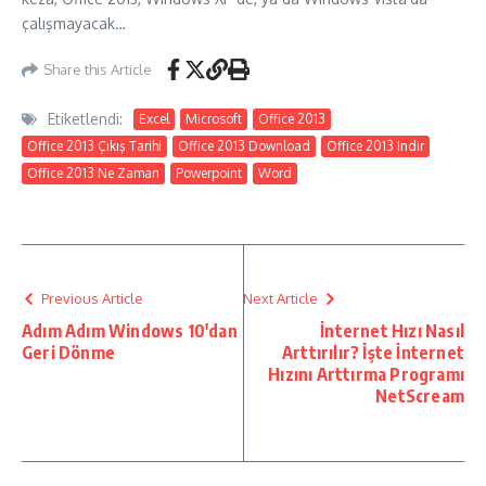
çalışmayacak…
Share this Article
Etiketlendi:
Excel
Microsoft
Office 2013
Office 2013 Çıkış Tarihi
Office 2013 Download
Office 2013 Indir
Office 2013 Ne Zaman
Powerpoint
Word
Previous Article
Next Article
Adım Adım Windows 10'dan
İnternet Hızı Nasıl
Geri Dönme
Arttırılır? İşte İnternet
Hızını Arttırma Programı
NetScream