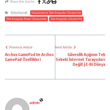
Share this Article
Etiketlendi:
Masaüstüne Site Kısayolu Oluşturma
Site Kısayolu Nasıl Oluşturulur
Site Kısayolu Oluşturma
Previous Article
Next Article
Archos GamePad Ve Archos
Güvenlik Açığının Tek
GamePad Özellikleri
Sebebi İnternet Tarayıcıları
Değil! | E-Bi Dünya
admin