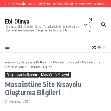
İçeriğe atla
Hot News
Windows 7 Güncelleme Hataları Alanlar İçin Windows 7 Güncelleme Na
M
Ebi-Dünya
e
n
Ebidünya, Elektronik Bir Dünya, Teknolojideki En Son Gelişmeleri,
u
Elektronikteki İlerlemeleri Takipçileri İle Paylaşan Site
Anasayfa
/
Bilgisayar Kullanımı
/
Masaüstü Kısayol
/
Masaüstüne
Site Kısayolu Oluşturma Bilgileri
Bilgisayar Kullanımı
Masaüstü Kısayol
Masaüstüne Site Kısayolu
Oluşturma Bilgileri
2 Temmuz 2017