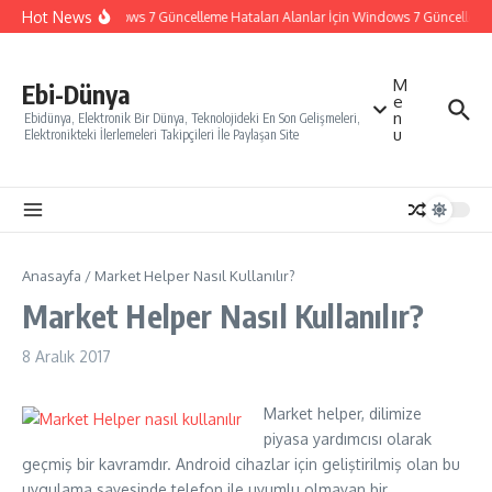
İçeriğe atla
Hot News
Windows 7 Güncelleme Hataları Alanlar İçin Windows 7 Güncelleme Na
M
Ebi-Dünya
e
n
Ebidünya, Elektronik Bir Dünya, Teknolojideki En Son Gelişmeleri,
u
Elektronikteki İlerlemeleri Takipçileri İle Paylaşan Site
Anasayfa
/
Market Helper Nasıl Kullanılır?
Market Helper Nasıl Kullanılır?
8 Aralık 2017
Market helper, dilimize
piyasa yardımcısı olarak
geçmiş bir kavramdır. Android cihazlar için geliştirilmiş olan bu
uygulama sayesinde telefon ile uyumlu olmayan bir