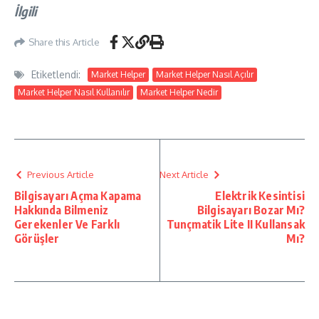
İlgili
Share this Article
Etiketlendi:
Market Helper
Market Helper Nasıl Açılır
Market Helper Nasıl Kullanılır
Market Helper Nedir
Previous Article
Next Article
Bilgisayarı Açma Kapama
Elektrik Kesintisi
Hakkında Bilmeniz
Bilgisayarı Bozar Mı?
Gerekenler Ve Farklı
Tunçmatik Lite II Kullansak
Görüşler
Mı?