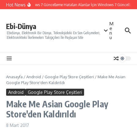
İçeriğe atla
Hot News
Windows 7 Güncelleme Hataları Alanlar İçin Windows 7 Güncelleme Na
M
Ebi-Dünya
e
n
Ebidünya, Elektronik Bir Dünya, Teknolojideki En Son Gelişmeleri,
u
Elektronikteki İlerlemeleri Takipçileri İle Paylaşan Site
Anasayfa
/
Android
/
Google Play Store Çeşitleri
/
Make Me Asian
Google Play Store'den Kaldırıldı
Android
Google Play Store Çeşitleri
Make Me Asian Google Play
Store'den Kaldırıldı
8 Mart 2017