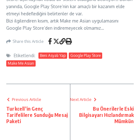
yanında, Google Play Store’nin kar amaçlı bir kazanım elde
etmeyi hedeflediğini belirtenler de var.
Bizi ilgilendiren kısım, artık Make me Asian uygulamasını
Google Play Store’den indiremeyecek olmamız…
Share this Article
Etiketlendi:
Beni Asyalı Yap
Google Play Store
Make Me Asian
Previous Article
Next Article
Turkcell’in Genç
Bu Önerilerle Eski
Tarifelilere Sunduğu Mesaj
Bilgisayarı Hızlandırmak
Paketi
Mümkün