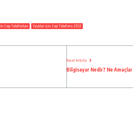
çin Cep Telefonları
Yaşlılar Için Cep Telefonu 2012
Next Article
Bilgisayar Nedir? Ne Amaçlarl