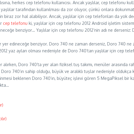
ına, herkes cep telefonu kullanıcısı. Ancak yaşlılar, cep telefonu kull
yaşlılar tarafından kullanılması da zor oluyor, çünkü onlara dokunmati
biraz zor hal alabiliyor. Ancak, yaşlılar için cep telefonları da yok değ
ir
cep telefonu
ki, yaşlılar için cep telefonu 2012 Android işletim sis
edineceğe benziyor… Yaşlılar için cep telefonu 2012’nin adı ne derseniz
 bir yer edineceğe benziyor. Doro 740 ne zaman derseniz, Doro 740 ne 
 2012 yaz ayları olması nedeniyle de Doro 740’tan yaşlılar için cep tele
er alırken, Doro 740’ta yer alan fiziksel tuş takımı, menüler arasında ra
Doro 740’ın sahip olduğu, büyük ve aralıklı tuşlar nedeniyle oldukça k
edinmesi beklenen Doro 740’ın, büyüteç işlevi gören 5 MegaPiksel bir ka
akta…
r)
lır)