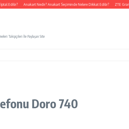
al Edilir?
Anakart Nedir? Anakart Seçiminde Nelere Dikkat Edilir?
ZTE Grand
eleri Takipçileri İle Paylaşan Site
Telefonu Doro 740