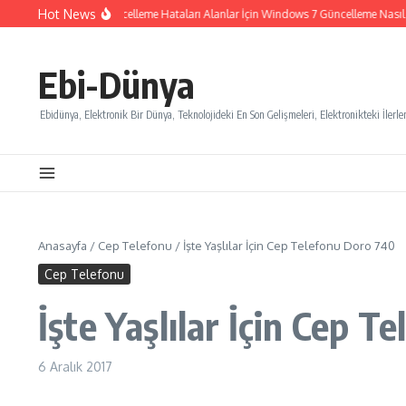
İçeriğe atla
Hot News
Windows 7 Güncelleme Hataları Alanlar İçin Windows 7 Güncelleme Nasıl İpt
Ebi-Dünya
Ebidünya, Elektronik Bir Dünya, Teknolojideki En Son Gelişmeleri, Elektronikteki İlerlem
Anasayfa
/
Cep Telefonu
/
İşte Yaşlılar İçin Cep Telefonu Doro 740
Cep Telefonu
İşte Yaşlılar İçin Cep 
6 Aralık 2017