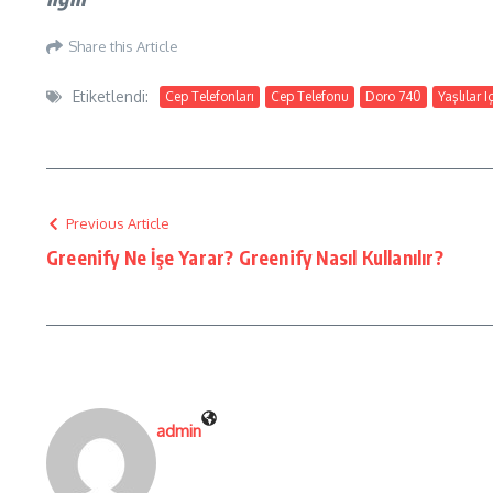
Share this Article
Etiketlendi:
Cep Telefonları
Cep Telefonu
Doro 740
Yaşlılar I
Previous Article
Greenify Ne İşe Yarar? Greenify Nasıl Kullanılır?
admin