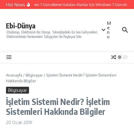
İçeriğe atla
Hot News
Windows 7 Güncelleme Hataları Alanlar İçin Windows 7 Güncelleme Na
M
Ebi-Dünya
e
n
Ebidünya, Elektronik Bir Dünya, Teknolojideki En Son Gelişmeleri,
u
Elektronikteki İlerlemeleri Takipçileri İle Paylaşan Site
Anasayfa
/
Bilgisayar
/
İşletim Sistemi Nedir? İşletim Sistemleri
Hakkında Bilgiler
Bilgisayar
İşletim Sistemi Nedir? İşletim
Sistemleri Hakkında Bilgiler
20 Ocak 2019