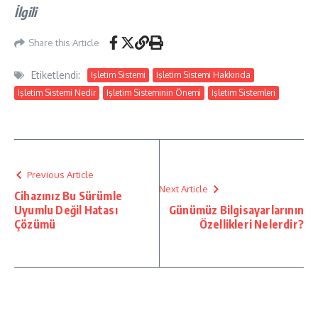
İlgili
Share this Article
Etiketlendi:
Işletim Sistemi
Işletim Sistemi Hakkında
Işletim Sistemi Nedir
Işletim Sisteminin Önemi
Işletim Sistemleri
Previous Article
Next Article
Cihazınız Bu Sürümle
Uyumlu Değil Hatası
Günümüz Bilgisayarlarının
Çözümü
Özellikleri Nelerdir?