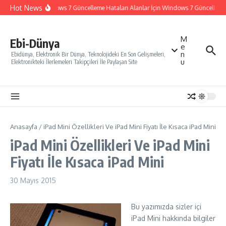
İçeriğe atla
Hot News
Windows 7 Güncelleme Hataları Alanlar İçin Windows 7 Güncelleme Na
M
Ebi-Dünya
e
n
Ebidünya, Elektronik Bir Dünya, Teknolojideki En Son Gelişmeleri,
u
Elektronikteki İlerlemeleri Takipçileri İle Paylaşan Site
Anasayfa
/
iPad Mini Özellikleri Ve iPad Mini Fiyatı İle Kısaca iPad Mini
iPad Mini Özellikleri Ve iPad Mini
Fiyatı İle Kısaca iPad Mini
30 Mayıs 2015
Bu yazımızda sizler içi
iPad Mini hakkında bilgiler