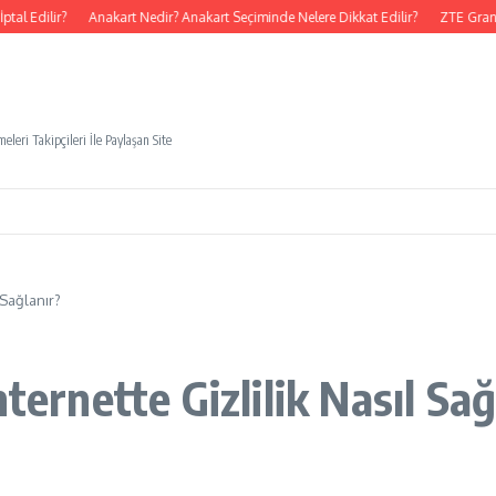
l Edilir?
Anakart Nedir? Anakart Seçiminde Nelere Dikkat Edilir?
ZTE Grand 
eleri Takipçileri İle Paylaşan Site
 Sağlanır?
ternette Gizlilik Nasıl Sağ