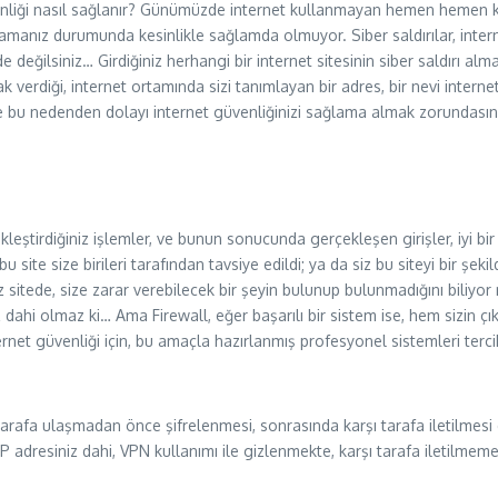
nliği nasıl sağlanır? Günümüzde internet kullanmayan hemen hemen kims
mamanız durumunda kesinlikle sağlamda olmuyor. Siber saldırılar, intern
e değilsiniz… Girdiğiniz herhangi bir internet sitesinin siber saldırı al
k verdiği, internet ortamında sizi tanımlayan bir adres, bir nevi internet
 bu nedenden dolayı internet güvenliğinizi sağlama almak zorundasını
çekleştirdiğiniz işlemler, ve bunun sonucunda gerçekleşen girişler, iyi b
 bu site size birileri tarafından tavsiye edildi; ya da siz bu siteyi bir şe
niz sitede, size zarar verebilecek bir şeyin bulunup bulunmadığını biliyor
hi olmaz ki… Ama Firewall, eğer başarılı bir sistem ise, hem sizin çıkı
ternet güvenliği için, bu amaçla hazırlanmış profesyonel sistemleri terc
 tarafa ulaşmadan önce şifrelenmesi, sonrasında karşı tarafa iletilmesi d
IP adresiniz dahi, VPN kullanımı ile gizlenmekte, karşı tarafa iletilmem