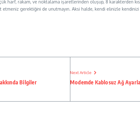
üçük harf, rakam, ve noktalama işaretlerinden oluşup, 8 karakterden kı
ikkat etmeniz gerektiğini de unutmayın. Aksi halde, kendi elinizle kendin
Next Article
kkında Bilgiler
Modemde Kablosuz Ağ Ayarları