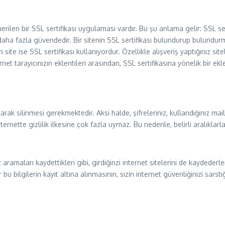
len bir SSL sertifikası uygulaması vardır. Bu şu anlama gelir: SSL sert
daha fazla güvendedir. Bir sitenin SSL sertifikası bulundurup bulundur
site ise SSL sertifikası kullanıyordur. Özellikle alışveriş yaptığınız s
ternet tarayıcınızın eklentileri arasından, SSL sertifikasına yönelik bir ek
arak silinmesi gerekmektedir. Aksi halde, şifreleriniz, kullandığınız mai
internette gizlilik ilkesine çok fazla uymaz. Bu nedenle, belirli aralıklar
nız aramaları kaydettikleri gibi, girdiğinzi internet sitelerini de kayded
er bu bilgilerin kayıt altına alınmasının, sizin internet güvenliğinizi s