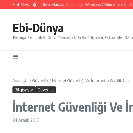
İçeriğe atla
Hot News
Windows 7 Güncelleme Hataları Alanlar İçin Windows 7 Güncelleme Nasıl İpta
Ebi-Dünya
Ebidünya, Elektronik Bir Dünya, Teknolojideki En Son Gelişmeleri, Elektronikteki İlerlem
Anasayfa
/
Güvenlik
/
İnternet Güvenliği Ve İnternette Gizlilik Nasıl
Bilgisayar
Güvenlik
İnternet Güvenliği Ve İn
24 Aralık 2017