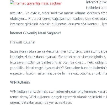
İnternet güve
tedbirleri al
nitelikte… Ve öyle ki, siber saldırıya maruz kalması gereken siz d
olabiliyor… IP adresi, servis sağlayıcınızın sadece size özel olara
internete girdiğiniz adresin bulunması durumu söz konusu… İşte
İnternet Güvenliği Nasıl Sağlanır?
Firewall Kullanın
Bilgisayarınızdan gerçekleştirilen her türlü çıkış, yani sizin ger
istediğimizi biraz daha açarsak, Siz bir internet sitesine girdiniz,
bilgisayarınızdan gerçekleştirilmiş olan bir çıkıştı… Peki, gittiği
yapabilir… Nasıl engelleyeceksiniz? Normalde bundan haberiniz da
engeller… İşletim sisteminizde de bir Firewall olabilir, ancak in
VPN Kullanın
VPN kullanmanız demek, sizin internete dair bilgilerinizin, karşı
temel detay VPN kullanımı gerçekleştirmek olarak belirtilebilir. 
önemli detaylar arasında yer almaktadır.