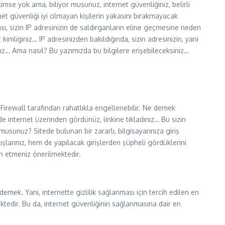
e yok ama, biliyor musunuz, internet güvenliğiniz, belirli
et güvenliği iyi olmayan kişilerin yakasını bırakmayacak
ması, sizin IP adresinizin de saldırganların eline geçmesine neden
 kimliğiniz… IP adresinizden bakıldığında, sizin adresinizin, yani
z… Ama nasıl? Bu yazımızda bu bilgilere erişebileceksiniz…
ir Firewall tarafından rahatlıkla engellenebilir. Ne demek
kilde internet üzerinden gördünüz, linkine tıkladınız… Bu sizin
 musunuz? Sitede bulunan bir zararlı, bilgisayarınıza giriş
şlarınız, hem de yapılacak girişlerden şüpheli gördüklerini
ih etmeniz önerilmektedir.
emek. Yani, internette gizlilik sağlanması için tercih edilen en
ektedir. Bu da, internet güvenliğinin sağlanmasına dair en