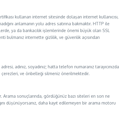
ifikası kullanan internet sitesinde dolaşan internet kullanıcısı,
madığını anlamanın yolu adres satırına bakmaktır. HTTP ile
itelerde, ya da bankacılık işlemlerinde önemi büyük olan SSL
lenti bulmanız internette gizlilik, ve güvenlik açısından
l adresi, adınız, soyadınız; hatta telefon numaranız tarayıcınızda
la çerezleri, ve önbelleği silmeniz önerilmektedir.
erler. Arama sonuçlarında, gördüğünüz bazı siteleri en son ne
arstığını düşünüyorsanız, daha kayıt edilemeyen bir arama motoru