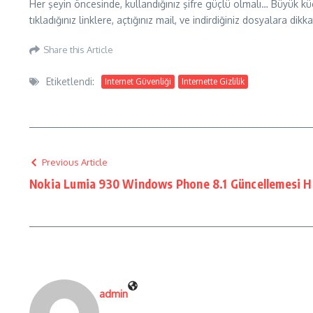
Her şeyin öncesinde, kullandığınız şifre güçlü olmalı… Büyük k
tıkladığınız linklere, açtığınız mail, ve indirdiğiniz dosyalara d
Share this Article
Etiketlendi:
Internet Güvenliği
Internette Gizlilik
Previous Article
Nokia Lumia 930 Windows Phone 8.1 Güncellemesi Ha
admin