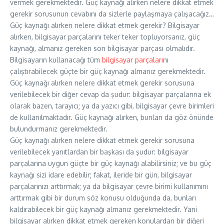
vermek gerekmektedir. Güç kaynağı alırken nelere dikkat etmek
gerekir sorusunun cevabını da sizlerle paylaşmaya çalışacağız…
Güç kaynağı alırken nelere dikkat etmek gerekir? Bilgisayar
alırken, bilgisayar parçalarını teker teker topluyorsanız, güç
kaynağı, almanız gereken son bilgisayar parçası olmalıdır.
Bilgisayarın kullanacağı tüm
bilgisayar parçaları
nı
çalıştırabilecek güçte bir güç kaynağı almanız gerekmektedir.
Güç kaynağı alırken nelere dikkat etmek gerekir sorusuna
verilebilecek bir diğer cevap da şudur: bilgisayar parçalarına ek
olarak bazen, tarayıcı; ya da yazıcı gibi, bilgisayar çevre birimleri
de kullanılmaktadır. Güç kaynağı alırken, bunları da göz önünde
bulundurmanız gerekmektedir.
Güç kaynağı alırken nelere dikkat etmek gerekir sorusuna
verilebilecek yanıtlardan bir başkası da şudur: bilgisayar
parçalarına uygun güçte bir güç kaynağı alabilirsiniz; ve bu güç
kaynağı sizi idare edebilir; fakat, ileride bir gün, bilgisayar
parçalarınızı arttırmak; ya da bilgisayar çevre birimi kullanımını
arttırmak gibi bir durum söz konusu olduğunda da, bunları
kaldırabilecek bir güç kaynağı almanız gerekmektedir. Yani
bilgisayar alırken dikkat etmek gereken konulardan bir diğeri