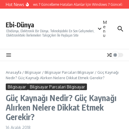
İçeriğe atla
Hot News
Windows 7 Güncelleme Hataları Alanlar İçin Windows 7 Güncelleme Na
M
Ebi-Dünya
e
n
Ebidünya, Elektronik Bir Dünya, Teknolojideki En Son Gelişmeleri,
u
Elektronikteki İlerlemeleri Takipçileri İle Paylaşan Site
Anasayfa
/
Bilgisayar
/
Bilgisayar Parcalari Bilgisayar
/
Güç Kaynağı
Nedir? Güç Kaynağı Alırken Nelere Dikkat Etmek Gerekir?
Bilgisayar
Bilgisayar Parcalari Bilgisayar
Güç Kaynağı Nedir? Güç Kaynağı
Alırken Nelere Dikkat Etmek
Gerekir?
16 Aralık 2018