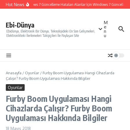
İçeriğe atla
Hot News
Windows 7 Güncelleme Hataları Alanlar İçin Windows 7 Güncelleme Na
M
Ebi-Dünya
e
n
Ebidünya, Elektronik Bir Dünya, Teknolojideki En Son Gelişmeleri,
u
Elektronikteki İlerlemeleri Takipçileri İle Paylaşan Site
Anasayfa
/
Oyunlar
/
Furby Boom Uygulaması Hangi Cihazlarda
Çalışır? Furby Boom Uygulaması Hakkında Bilgiler
Oyunlar
Furby Boom Uygulaması Hangi
Cihazlarda Çalışır? Furby Boom
Uygulaması Hakkında Bilgiler
18 Mayıs 2018