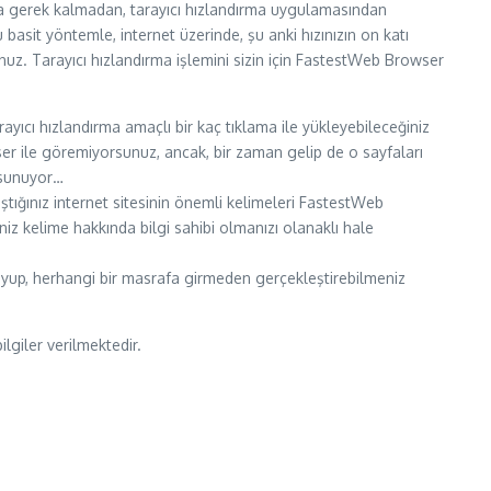
nıza gerek kalmadan, tarayıcı hızlandırma uygulamasından
 basit yöntemle, internet üzerinde, şu anki hızınızın on katı
uz. Tarayıcı hızlandırma işlemini sizin için FastestWeb Browser
rayıcı hızlandırma amaçlı bir kaç tıklama ile yükleyebileceğiniz
er ile göremiyorsunuz, ancak, bir zaman gelip de o sayfaları
 sunuyor…
tığınız internet sitesinin önemli kelimeleri FastestWeb
iniz kelime hakkında bilgi sahibi olmanızı olanaklı hale
 duyup, herhangi bir masrafa girmeden gerçekleştirebilmeniz
lgiler verilmektedir.