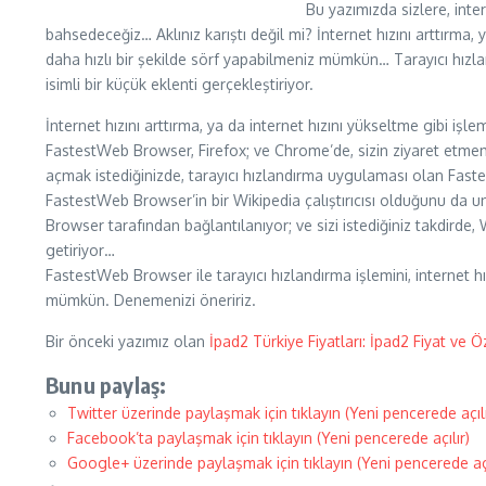
Bu yazımızda sizlere, inte
bahsedeceğiz… Aklınız karıştı değil mi? İnternet hızını arttırma,
daha hızlı bir şekilde sörf yapabilmeniz mümkün… Tarayıcı hızl
isimli bir küçük eklenti gerçekleştiriyor.
İnternet hızını arttırma, ya da internet hızını yükseltme gibi iş
FastestWeb Browser, Firefox; ve Chrome’de, sizin ziyaret etmem
açmak istediğinizde, tarayıcı hızlandırma uygulaması olan Fast
FastestWeb Browser’in bir Wikipedia çalıştırıcısı olduğunu da 
Browser tarafından bağlantılanıyor; ve sizi istediğiniz takdirde,
getiriyor…
FastestWeb Browser ile tarayıcı hızlandırma işlemini, internet h
mümkün. Denemenizi öneririz.
Bir önceki yazımız olan
İpad2 Türkiye Fiyatları: İpad2 Fiyat ve Öz
Bunu paylaş:
Twitter üzerinde paylaşmak için tıklayın (Yeni pencerede açılı
Facebook’ta paylaşmak için tıklayın (Yeni pencerede açılır)
Google+ üzerinde paylaşmak için tıklayın (Yeni pencerede açı