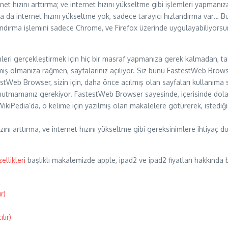
rnet hızını arttırma; ve internet hızını yükseltme gibi işlemleri yapma
 ya da internet hızını yükseltme yok, sadece tarayıcı hızlandırma var… Bu
andırma işlemini sadece Chrome, ve Firefox üzerinde uygulayabiliyorsun
lemleri gerçekleştirmek için hiç bir masraf yapmanıza gerek kalmadan, ta
iş olmanıza rağmen, sayfalarınız açılıyor. Siz bunu FastestWeb Brows
estWeb Browser, sizin için, daha önce açılmış olan sayfaları kullanıma
unutmamanız gerekiyor. FastestWeb Browser sayesinde, içerisinde dolaş
 WikiPedia’da, o kelime için yazılmış olan makalelere götürerek, istediğ
ızını arttırma, ve internet hızını yükseltme gibi gereksinimlere ihtiyaç
ellikleri
başlıklı makalemizde apple, ipad2 ve ipad2 fiyatları hakkında bi
r)
lır)