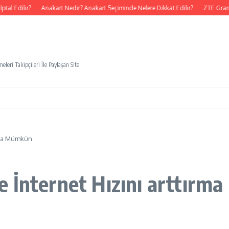
l Edilir?
Anakart Nedir? Anakart Seçiminde Nelere Dikkat Edilir?
ZTE Grand 
eleri Takipçileri İle Paylaşan Site
ırma Mümkün
e İnternet Hızını arttır