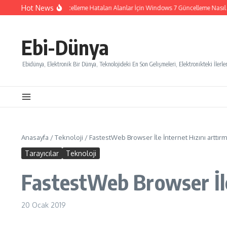
İçeriğe atla
Hot News
Windows 7 Güncelleme Hataları Alanlar İçin Windows 7 Güncelleme Nasıl İpta
Ebi-Dünya
Ebidünya, Elektronik Bir Dünya, Teknolojideki En Son Gelişmeleri, Elektronikteki İlerlem
Anasayfa
/
Teknoloji
/
FastestWeb Browser İle İnternet Hızını artt
Tarayıcılar
Teknoloji
FastestWeb Browser İl
20 Ocak 2019