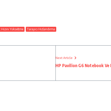
t Hızını Yükseltme
Tarayıcı Hızlandırma
Next Article
HP Pavilion G6 Notebook Ve H