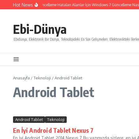
İçeriğe atla
Hot News
Windows 7 Güncelleme Hataları Alanlar İçin Windows 7 Güncelleme Nasıl İ
Ebi-Dünya
Ebidünya, Elektronik Bir Dünya, Teknolojideki En Son Gelişmeleri, Elektronikteki İlerlem
Anasayfa
/
Teknoloji
/
Android Tablet
Android Tablet
Android Tablet
Teknoloji
En İyi Android Tablet Nexus 7
En İyi Android Tablet 2014 Nexus 7 Bu yazımızda sizlere, en iyi A