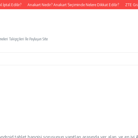
ptal Edilir?
Anakart Nedir? Anakart Seçiminde Nelere Dikkat Edilir?
ZTE Gra
eleri Takipçileri İle Paylaşan Site
ndroid tablet hangisi sorusunun yanıtları arasında yer alan, ve en iyi An