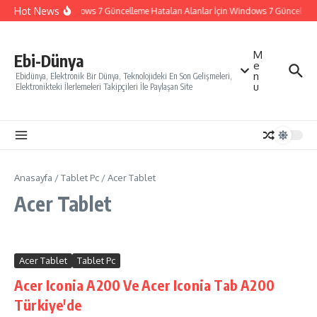
İçeriğe atla
Hot News
Windows 7 Güncelleme Hataları Alanlar İçin Windows 7 Güncelleme N
M
Ebi-Dünya
e
n
Ebidünya, Elektronik Bir Dünya, Teknolojideki En Son Gelişmeleri,
u
Elektronikteki İlerlemeleri Takipçileri İle Paylaşan Site
Anasayfa
/
Tablet Pc
/
Acer Tablet
Acer Tablet
Acer Tablet
Tablet Pc
Acer Iconia A200 Ve Acer Iconia Tab A200
Türkiye'de