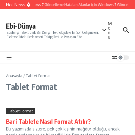
İçeriğe atla
Hot News
Windows 7 Güncelleme Hataları Alanlar İçin Windows 7 Güncelleme N
M
Ebi-Dünya
e
n
Ebidünya, Elektronik Bir Dünya, Teknolojideki En Son Gelişmeleri,
u
Elektronikteki İlerlemeleri Takipçileri İle Paylaşan Site
Anasayfa
/
Tablet Format
Tablet Format
Tablet Format
Bari Tablete Nasıl Format Atılır?
Bu yazımızda sizlere, pek çok kişinin mağdur olduğu, ancak