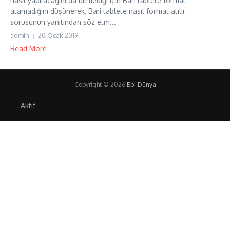
nasıl yapılacağını da bilmediği için Bari tablete format
atamadığını düşünerek, Bari tablete nasıl format atılır
sorusunun yanıtından söz etm...
admin
20 Ocak 2019
Read More
Copyright © 2026
Ebi-Dünya
Aktif