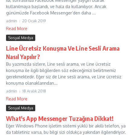
idi, sonrasında Facebook Messenger yaygın olarak
kullanılmaya başlandı, ve hala da kullanılıyor. Ancak
günümüzde Facebook Messenger’den daha ...
admin
20 Ocak 2019
Read More
Sosyal Medya
Line Ücretsiz Konuşma Ve Line Sesli Arama
Nasıl Yapılır?
Bu yazımızda sizlere, Line sesli arama, ve Line ücretsiz
konuşma ile ilgili bilgilerden söz edeceğimizi belirtmemiz
gerekmektedir. Eğer siz de Line sesli arama, ve Line ücretsiz
konuşma olanaklarından...
admin
18 Aralık 2018
Read More
Sosyal Medya
What's App Messenger Tuzağına Dikkat!
Eğer Windows Phone işletim sistemi yüklü bir akıllı telefon, ya
da tabletiniz varsa, bu bilgi sizi oldukça yakından ilgilendiriyor.