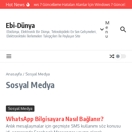
İçeriğe atla
Hot News
Windows 7 Güncelleme Hataları Alanlar İçin Windows 7 Güncelleme Na
M
Ebi-Dünya
e
n
Ebidünya, Elektronik Bir Dünya, Teknolojideki En Son Gelişmeleri,
u
Elektronikteki İlerlemeleri Takipçileri İle Paylaşan Site
Anasayfa
/
Sosyal Medya
Sosyal Medya
Sosyal Medya
WhatsApp Bilgisayara Nasıl Bağlanır?
Anlık mesajlaşmalar için geçmişte SMS kullanımı söz konusu