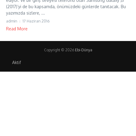
ediyor. Ve bir giriş seviyesi telefonu olan Samsung Galaxy J3
(2017)’yi de bu kapsamda, önümüzdeki günlerde tanıtacak. Bu
yazımızda sizlere, ...
admin
17 Haziran 2016
Read More
Copyright © 2026
Ebi-Dünya
Aktif