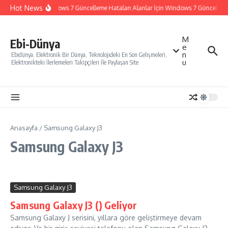
İçeriğe atla
Hot News
Windows 7 Güncelleme Hataları Alanlar İçin Windows 7 Güncelleme N
M
Ebi-Dünya
e
n
Ebidünya, Elektronik Bir Dünya, Teknolojideki En Son Gelişmeleri,
u
Elektronikteki İlerlemeleri Takipçileri İle Paylaşan Site
Anasayfa
/
Samsung Galaxy J3
Samsung Galaxy J3
Samsung Galaxy J3
Samsung Galaxy J3 () Geliyor
Samsung Galaxy J serisini, yıllara göre geliştirmeye devam