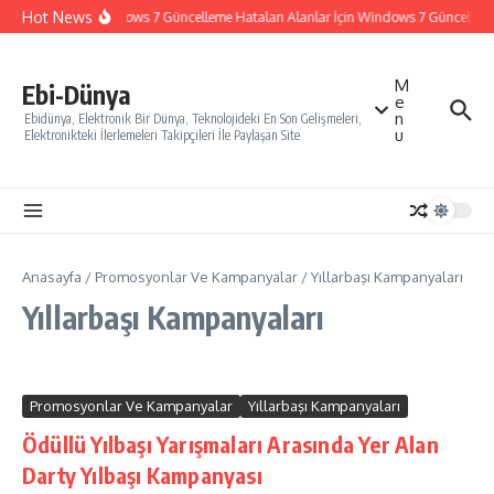
İçeriğe atla
Hot News
Windows 7 Güncelleme Hataları Alanlar İçin Windows 7 Güncelleme N
M
Ebi-Dünya
e
n
Ebidünya, Elektronik Bir Dünya, Teknolojideki En Son Gelişmeleri,
u
Elektronikteki İlerlemeleri Takipçileri İle Paylaşan Site
Anasayfa
/
Promosyonlar Ve Kampanyalar
/
Yıllarbaşı Kampanyaları
Yıllarbaşı Kampanyaları
Promosyonlar Ve Kampanyalar
Yıllarbaşı Kampanyaları
Ödüllü Yılbaşı Yarışmaları Arasında Yer Alan
Darty Yılbaşı Kampanyası