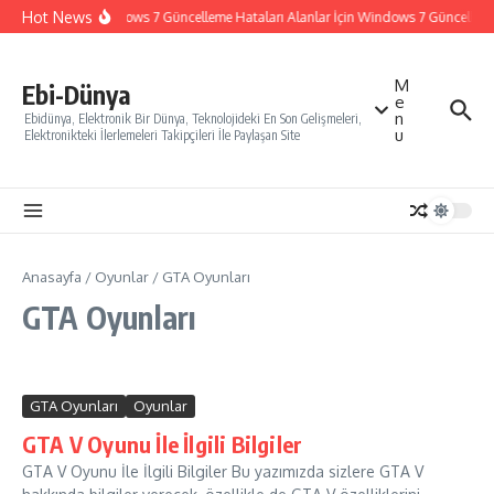
İçeriğe atla
Hot News
Windows 7 Güncelleme Hataları Alanlar İçin Windows 7 Güncelleme N
M
Ebi-Dünya
e
n
Ebidünya, Elektronik Bir Dünya, Teknolojideki En Son Gelişmeleri,
u
Elektronikteki İlerlemeleri Takipçileri İle Paylaşan Site
Anasayfa
/
Oyunlar
/
GTA Oyunları
GTA Oyunları
GTA Oyunları
Oyunlar
GTA V Oyunu İle İlgili Bilgiler
GTA V Oyunu İle İlgili Bilgiler Bu yazımızda sizlere GTA V