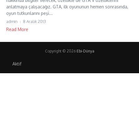
hakkında bilgiler verecek, özellikle de GTA V özelliklerini
anlatmaya çalışacağız. GTA, ilk oyununun hemen sonrasında,
oyun tutkunlarını peşi...
admin
8 Aralık 2013
Read More
Copyright © 2026
Ebi-Dünya
Aktif