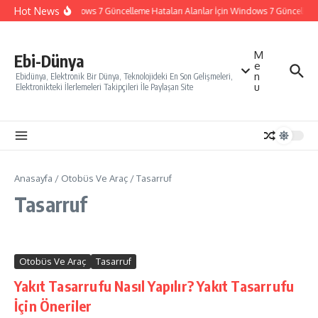
İçeriğe atla
Hot News
Windows 7 Güncelleme Hataları Alanlar İçin Windows 7 Güncelleme N
M
Ebi-Dünya
e
n
Ebidünya, Elektronik Bir Dünya, Teknolojideki En Son Gelişmeleri,
u
Elektronikteki İlerlemeleri Takipçileri İle Paylaşan Site
Anasayfa
/
Otobüs Ve Araç
/
Tasarruf
Tasarruf
Otobüs Ve Araç
Tasarruf
Yakıt Tasarrufu Nasıl Yapılır? Yakıt Tasarrufu
İçin Öneriler