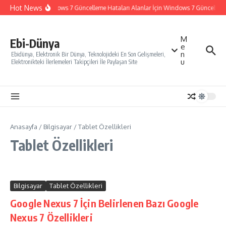
İçeriğe atla
Hot News
Windows 7 Güncelleme Hataları Alanlar İçin Windows 7 Güncelleme N
M
Ebi-Dünya
e
n
Ebidünya, Elektronik Bir Dünya, Teknolojideki En Son Gelişmeleri,
u
Elektronikteki İlerlemeleri Takipçileri İle Paylaşan Site
Anasayfa
/
Bilgisayar
/
Tablet Özellikleri
Tablet Özellikleri
Bilgisayar
Tablet Özellikleri
Google Nexus 7 İçin Belirlenen Bazı Google
Nexus 7 Özellikleri