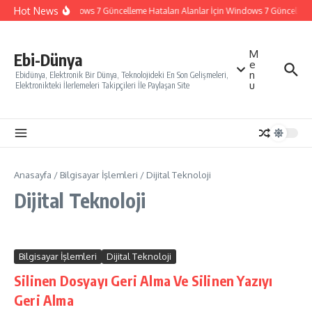
İçeriğe atla
Hot News
Windows 7 Güncelleme Hataları Alanlar İçin Windows 7 Güncelleme N
M
Ebi-Dünya
e
n
Ebidünya, Elektronik Bir Dünya, Teknolojideki En Son Gelişmeleri,
u
Elektronikteki İlerlemeleri Takipçileri İle Paylaşan Site
Anasayfa
/
Bilgisayar İşlemleri
/
Dijital Teknoloji
Dijital Teknoloji
Bilgisayar İşlemleri
Dijital Teknoloji
Silinen Dosyayı Geri Alma Ve Silinen Yazıyı
Geri Alma