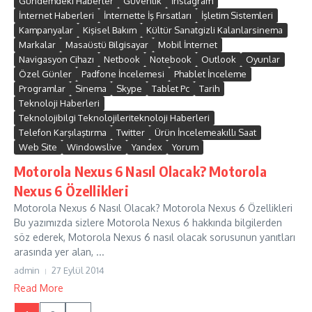
Gündemdeki Haberler
Güvenlik
İnstagram
İnternet Haberleri
İnternette İş Fırsatları
İşletim Sistemleri
Kampanyalar
Kişisel Bakım
Kültür Sanatgizli Kalanlarsinema
Markalar
Masaüstü Bilgisayar
Mobil İnternet
Navigasyon Cihazı
Netbook
Notebook
Outlook
Oyunlar
Özel Günler
Padfone İncelemesi
Phablet İnceleme
Programlar
Sinema
Skype
Tablet Pc
Tarih
Teknoloji Haberleri
Teknolojibilgi Teknolojileriteknoloji Haberleri
Telefon Karşılaştırma
Twitter
Ürün İncelemeakıllı Saat
Web Site
Windowslive
Yandex
Yorum
Motorola Nexus 6 Nasıl Olacak? Motorola
Nexus 6 Özellikleri
Motorola Nexus 6 Nasıl Olacak? Motorola Nexus 6 Özellikleri
Bu yazımızda sizlere Motorola Nexus 6 hakkında bilgilerden
söz ederek, Motorola Nexus 6 nasıl olacak sorusunun yanıtları
arasında yer alan, ...
admin
27 Eylül 2014
Read More