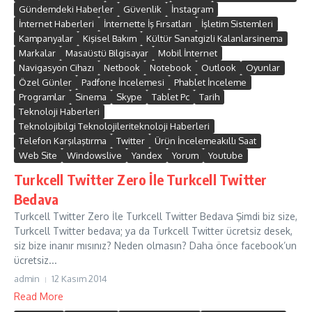
Gündemdeki Haberler
Güvenlik
İnstagram
İnternet Haberleri
İnternette İş Fırsatları
İşletim Sistemleri
Kampanyalar
Kişisel Bakım
Kültür Sanatgizli Kalanlarsinema
Markalar
Masaüstü Bilgisayar
Mobil İnternet
Navigasyon Cihazı
Netbook
Notebook
Outlook
Oyunlar
Özel Günler
Padfone İncelemesi
Phablet İnceleme
Programlar
Sinema
Skype
Tablet Pc
Tarih
Teknoloji Haberleri
Teknolojibilgi Teknolojileriteknoloji Haberleri
Telefon Karşılaştırma
Twitter
Ürün İncelemeakıllı Saat
Web Site
Windowslive
Yandex
Yorum
Youtube
Turkcell Twitter Zero İle Turkcell Twitter
Bedava
Turkcell Twitter Zero İle Turkcell Twitter Bedava Şimdi biz size,
Turkcell Twitter bedava; ya da Turkcell Twitter ücretsiz desek,
siz bize inanır mısınız? Neden olmasın? Daha önce facebook’un
ücretsiz...
admin
12 Kasım 2014
Read More