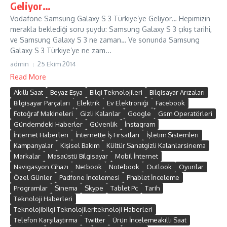
Geliyor…
Vodafone Samsung Galaxy S 3 Türkiye’ye Geliyor… Hepimizin
merakla beklediği soru şuydu: Samsung Galaxy S 3 çıkış tarihi,
ve Samsung Galaxy S 3 ne zaman… Ve sonunda Samsung
Galaxy S 3 Türkiye’ye ne zam...
admin
25 Ekim 2014
Read More
Akıllı Saat
Beyaz Eşya
Bilgi Teknolojileri
Bilgisayar Arızaları
Bilgisayar Parçaları
Elektrik
Ev Elektroniği
Facebook
Fotoğraf Makineleri
Gizli Kalanlar
Google
Gsm Operatörleri
Gündemdeki Haberler
Güvenlik
İnstagram
İnternet Haberleri
İnternette İş Fırsatları
İşletim Sistemleri
Kampanyalar
Kişisel Bakım
Kültür Sanatgizli Kalanlarsinema
Markalar
Masaüstü Bilgisayar
Mobil İnternet
Navigasyon Cihazı
Netbook
Notebook
Outlook
Oyunlar
Özel Günler
Padfone İncelemesi
Phablet İnceleme
Programlar
Sinema
Skype
Tablet Pc
Tarih
Teknoloji Haberleri
Teknolojibilgi Teknolojileriteknoloji Haberleri
Telefon Karşılaştırma
Twitter
Ürün İncelemeakıllı Saat