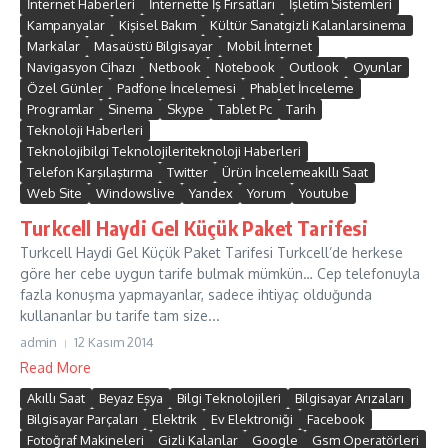
İnternet Haberleri
İnternette İş Fırsatları
İşletim Sistemleri
Kampanyalar
Kişisel Bakım
Kültür Sanatgizli Kalanlarsinema
Markalar
Masaüstü Bilgisayar
Mobil İnternet
Navigasyon Cihazı
Netbook
Notebook
Outlook
Oyunlar
Özel Günler
Padfone İncelemesi
Phablet İnceleme
Programlar
Sinema
Skype
Tablet Pc
Tarih
Teknoloji Haberleri
Teknolojibilgi Teknolojileriteknoloji Haberleri
Telefon Karşılaştırma
Twitter
Ürün İncelemeakıllı Saat
Web Site
Windowslive
Yandex
Yorum
Youtube
Turkcell Haydi Gel Küçük Paket Tarifesi
Turkcell Haydi Gel Küçük Paket Tarifesi Turkcell’de herkese
göre her cebe uygun tarife bulmak mümkün… Cep telefonuyla
fazla konuşma yapmayanlar, sadece ihtiyaç olduğunda
kullananlar bu tarife tam size...
admin
12 Kasım 2014
Read More
Akıllı Saat
Beyaz Eşya
Bilgi Teknolojileri
Bilgisayar Arızaları
Bilgisayar Parçaları
Elektrik
Ev Elektroniği
Facebook
Fotoğraf Makineleri
Gizli Kalanlar
Google
Gsm Operatörleri