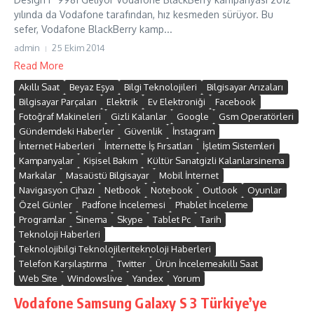
yılında da Vodafone tarafından, hız kesmeden sürüyor. Bu
sefer, Vodafone BlackBerry kamp...
admin
25 Ekim 2014
Read More
Akıllı Saat
Beyaz Eşya
Bilgi Teknolojileri
Bilgisayar Arızaları
Bilgisayar Parçaları
Elektrik
Ev Elektroniği
Facebook
Fotoğraf Makineleri
Gizli Kalanlar
Google
Gsm Operatörleri
Gündemdeki Haberler
Güvenlik
İnstagram
İnternet Haberleri
İnternette İş Fırsatları
İşletim Sistemleri
Kampanyalar
Kişisel Bakım
Kültür Sanatgizli Kalanlarsinema
Markalar
Masaüstü Bilgisayar
Mobil İnternet
Navigasyon Cihazı
Netbook
Notebook
Outlook
Oyunlar
Özel Günler
Padfone İncelemesi
Phablet İnceleme
Programlar
Sinema
Skype
Tablet Pc
Tarih
Teknoloji Haberleri
Teknolojibilgi Teknolojileriteknoloji Haberleri
Telefon Karşılaştırma
Twitter
Ürün İncelemeakıllı Saat
Web Site
Windowslive
Yandex
Yorum
Vodafone Samsung Galaxy S 3 Türkiye’ye