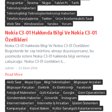
Programlar
Sinema
Skype
Tablet Pc
Tarih
Teknoloji Haberleri
Teknolojibilgi Teknolojileriteknoloji Haberleri
Telefon Karşılaştırma
Twitter
Ürün İncelemeakıllı Saat
Web Site
Windowslive
Yandex
Yorum
Nokia C3-01 Hakkında Bilgi Ve Nokia C3-01
Özellikleri
Nokia C3-01 Hakkında Bilgi Ve Nokia C3-01 Özellikleri
Bugünlerde bir cep telefonu almayı düşünüyorsanız, bu
yazımızda sizlere Nokia C3-01 hakkında bilgi vermeye
çalışacağız. Nokia C3-01 özellikleri il...
admin
25 Ekim 2014
Read More
Akıllı Saat
Beyaz Eşya
Bilgi Teknolojileri
Bilgisayar Arızaları
Bilgisayar Parçaları
Elektrik
Ev Elektroniği
Facebook
Fotoğraf Makineleri
Gizli Kalanlar
Google
Gsm Operatörleri
Gündemdeki Haberler
Güvenlik
İnstagram
İnternet Haberleri
İnternette İş Fırsatları
İşletim Sistemleri
Kampanyalar
Kişisel Bakım
Kültür Sanatgizli Kalanlarsinema