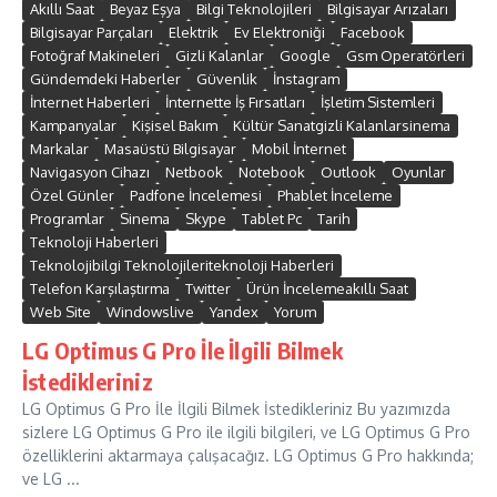
Akıllı Saat
Beyaz Eşya
Bilgi Teknolojileri
Bilgisayar Arızaları
Bilgisayar Parçaları
Elektrik
Ev Elektroniği
Facebook
Fotoğraf Makineleri
Gizli Kalanlar
Google
Gsm Operatörleri
Gündemdeki Haberler
Güvenlik
İnstagram
İnternet Haberleri
İnternette İş Fırsatları
İşletim Sistemleri
Kampanyalar
Kişisel Bakım
Kültür Sanatgizli Kalanlarsinema
Markalar
Masaüstü Bilgisayar
Mobil İnternet
Navigasyon Cihazı
Netbook
Notebook
Outlook
Oyunlar
Özel Günler
Padfone İncelemesi
Phablet İnceleme
Programlar
Sinema
Skype
Tablet Pc
Tarih
Teknoloji Haberleri
Teknolojibilgi Teknolojileriteknoloji Haberleri
Telefon Karşılaştırma
Twitter
Ürün İncelemeakıllı Saat
Web Site
Windowslive
Yandex
Yorum
LG Optimus G Pro İle İlgili Bilmek
İstedikleriniz
LG Optimus G Pro İle İlgili Bilmek İstedikleriniz Bu yazımızda
sizlere LG Optimus G Pro ile ilgili bilgileri, ve LG Optimus G Pro
özelliklerini aktarmaya çalışacağız. LG Optimus G Pro hakkında;
ve LG ...