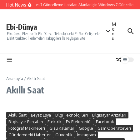
İçeriğe atla
Hot News
Windows 7 Güncelleme Hataları Alanlar İçin Windows 7 Güncelleme Nas
M
Ebi-Dünya
e
n
Ebidünya, Elektronik Bir Dünya, Teknolojideki En Son Gelişmeleri,
u
Elektronikteki İlerlemeleri Takipçileri İle Paylaşan Site
Anasayfa
/
Akıllı Saat
Akıllı Saat
Akıllı Saat
Beyaz Eşya
Bilgi Teknolojileri
Bilgisayar Arızaları
Bilgisayar Parçaları
Elektrik
Ev Elektroniği
Facebook
Fotoğraf Makineleri
Gizli Kalanlar
Google
Gsm Operatörleri
Gündemdeki Haberler
Güvenlik
İnstagram