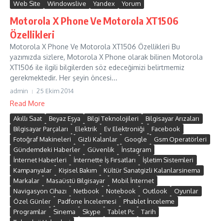
Web Site
Windowslive
Yandex
Yorum
Motorola X Phone Ve Motorola XT1506
Özellikleri
Motorola X Phone Ve Motorola XT1506 Özellikleri Bu
yazımızda sizlere, Motorola X Phone olarak bilinen Motorola
XT1506 ile ilgili bilgilerden söz edeceğimizi belirtmemiz
gerekmektedir. Her şeyin öncesi...
admin
25 Ekim 2014
Read More
Akıllı Saat
Beyaz Eşya
Bilgi Teknolojileri
Bilgisayar Arızaları
Bilgisayar Parçaları
Elektrik
Ev Elektroniği
Facebook
Fotoğraf Makineleri
Gizli Kalanlar
Google
Gsm Operatörleri
Gündemdeki Haberler
Güvenlik
İnstagram
İnternet Haberleri
İnternette İş Fırsatları
İşletim Sistemleri
Kampanyalar
Kişisel Bakım
Kültür Sanatgizli Kalanlarsinema
Markalar
Masaüstü Bilgisayar
Mobil İnternet
Navigasyon Cihazı
Netbook
Notebook
Outlook
Oyunlar
Özel Günler
Padfone İncelemesi
Phablet İnceleme
Programlar
Sinema
Skype
Tablet Pc
Tarih