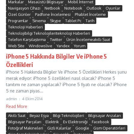
Markalar
Masaüstü Bilgisayar
Mobil İnternet
Navigasyon Cihazı
Netbook
Notebook
Outlook
Oyunlar
Özel Günler
Padfone İncelemesi
Phablet İnceleme
Programlar
Sinema
Skype
Tablet Pc
Tarih
Teknoloji Haberleri
Teknolojibilgi Teknolojileriteknoloji Haberleri
Telefon Karşılaştırma
Twitter
Ürün İncelemeakıllı Saat
Web Site
Windowslive
Yandex
Yorum
iPhone 5 Hakkında Bilgiler Ve iPhone 5
Özellikleri
iPhone 5 Hakkında Bilgiler Ve iPhone 5 Özellikleri Herkes şunu
merak ediyor: iPhone 5 özellikleri nasıl olacak? iPhone 5
tanıtımı ne zaman yapılacak? iPhone 5 fiyatı ne olacak? iPhone
5 ne zaman piyas...
admin
4 Ekim 2014
Read More
Akıllı Saat
Beyaz Eşya
Bilgi Teknolojileri
Bilgisayar Arızaları
Bilgisayar Parçaları
Elektrik
Ev Elektroniği
Facebook
Fotoğraf Makineleri
Gizli Kalanlar
Google
Gsm Operatörleri