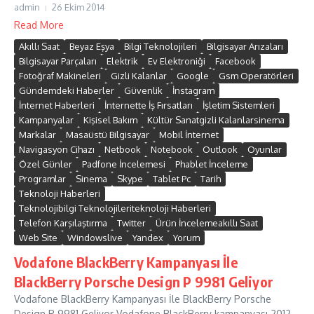
admin
26 Ekim 2014
Read More
Akıllı Saat
Beyaz Eşya
Bilgi Teknolojileri
Bilgisayar Arızaları
Bilgisayar Parçaları
Elektrik
Ev Elektroniği
Facebook
Fotoğraf Makineleri
Gizli Kalanlar
Google
Gsm Operatörleri
Gündemdeki Haberler
Güvenlik
İnstagram
İnternet Haberleri
İnternette İş Fırsatları
İşletim Sistemleri
Kampanyalar
Kişisel Bakım
Kültür Sanatgizli Kalanlarsinema
Markalar
Masaüstü Bilgisayar
Mobil İnternet
Navigasyon Cihazı
Netbook
Notebook
Outlook
Oyunlar
Özel Günler
Padfone İncelemesi
Phablet İnceleme
Programlar
Sinema
Skype
Tablet Pc
Tarih
Teknoloji Haberleri
Teknolojibilgi Teknolojileriteknoloji Haberleri
Telefon Karşılaştırma
Twitter
Ürün İncelemeakıllı Saat
Web Site
Windowslive
Yandex
Yorum
Vodafone BlackBerry Kampanyası İle
BlackBerry Porsche Design P 9981 Geliyor
Vodafone BlackBerry Kampanyası İle BlackBerry Porsche
Design P 9981 Geliyor Vodafone BlackBerry kampanyası 2012