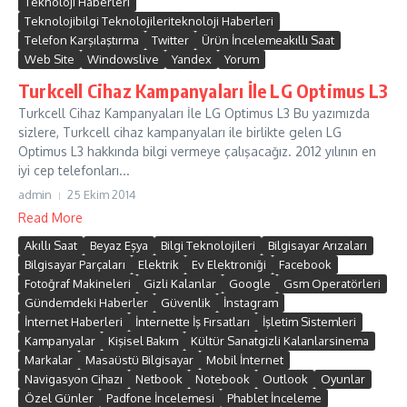
Teknoloji Haberleri
Teknolojibilgi Teknolojileriteknoloji Haberleri
Telefon Karşılaştırma
Twitter
Ürün İncelemeakıllı Saat
Web Site
Windowslive
Yandex
Yorum
Turkcell Cihaz Kampanyaları İle LG Optimus L3
Turkcell Cihaz Kampanyaları İle LG Optimus L3 Bu yazımızda
sizlere, Turkcell cihaz kampanyaları ile birlikte gelen LG
Optimus L3 hakkında bilgi vermeye çalışacağız. 2012 yılının en
iyi cep telefonları...
admin
25 Ekim 2014
Read More
Akıllı Saat
Beyaz Eşya
Bilgi Teknolojileri
Bilgisayar Arızaları
Bilgisayar Parçaları
Elektrik
Ev Elektroniği
Facebook
Fotoğraf Makineleri
Gizli Kalanlar
Google
Gsm Operatörleri
Gündemdeki Haberler
Güvenlik
İnstagram
İnternet Haberleri
İnternette İş Fırsatları
İşletim Sistemleri
Kampanyalar
Kişisel Bakım
Kültür Sanatgizli Kalanlarsinema
Markalar
Masaüstü Bilgisayar
Mobil İnternet
Navigasyon Cihazı
Netbook
Notebook
Outlook
Oyunlar
Özel Günler
Padfone İncelemesi
Phablet İnceleme